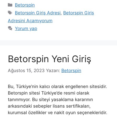
Kategoriler
Betorspin
Etiketler
Betorspin Giriş Adresi
,
Betorspin Giriş
Adresini Açamıyorum
Yorum yap
Betorspin Yeni Giriş
Ağustos 15, 2023
Yazarı:
Betorspin
Bu, Türkiye’nin kalıcı olarak engellenen sitesidir.
Betorspin sitesi Türkiye’de resmi olarak
tanınmıyor. Bu siteyi yasaklama kararının
arkasındaki sebepler lisans sertifikaları,
kurumsal özellikler ve nakit oyun seçenekleridir.