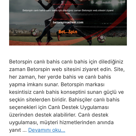
Betorspin canlı bahis canlı bahis için dilediğiniz
zaman Betorspin web sitesini ziyaret edin. Site,
her zaman, her yerde bahis ve canlı bahis
yapma imkanı sunar. Betorspin markası
kesintisiz canlı bahis konseptini sunan güçlü ve
seçkin sitelerden biridir. Bahisçiler canlı bahis
seçenekleri için Canlı Destek Uygulaması
üzerinden destek alabilirler. Canlı destek
uygulaması, müşteri hizmetlerinden anında
yanıt …
Devamını oku…