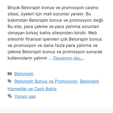
Birçok Betorspin bonus ve promosyon casino
sitesi, üyeleri için mali sorunlar yaratır. Bu
bakımdan Betorspin bonus ve promosyon değil.
Bu site, para çekme ve para yatırma sorunları
olmayan birkaç bahis sitesinden biridir. Web
sitesinin finansal işlemleri çok Betorspin bonus
ve promosyon ve daha fazla para yatırma ve
çekme Betorspin bonus ve promosyon sunarak
kullanıcıların yatırım …
Devamını oku…
Kategoriler
Betorspin
Etiketler
Betorspin Bonus ve Promosyon
,
Betorspin
Hizmetler ve Canlı Bahis
Yorum yap