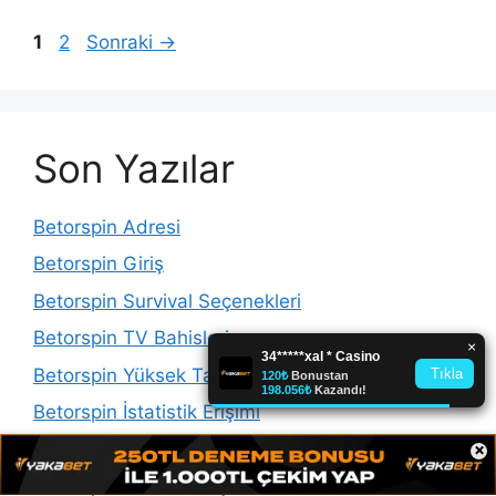
Sayfa
Sayfa
1
2
Sonraki
→
Son Yazılar
Betorspin Adresi
Betorspin Giriş
Betorspin Survival Seçenekleri
Betorspin TV Bahisleri
Betorspin Yüksek Tanımlı
Betorspin İstatistik Erişimi
Betorspin Yaygın Hizmet
×
Betorspin Ödeme Seçenekleri