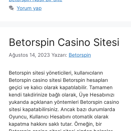
Yorum yap
Betorspin Casino Sitesi
Ağustos 14, 2023
Yazarı:
Betorspin
Betorspin sitesi yöneticileri, kullanıcıların
Betorspin casino sitesi Betorspin hesapları
geçici ve kalıcı olarak kapatılabilir. Tamamen
kendi takdirinize bağlı olarak, Üye Hesabınızı
yukarıda açıklanan yöntemleri Betorspin casino
sitesi kapatabilirsiniz. Ancak bazı durumlarda
Oyuncu, Kullanıcı Hesabını otomatik olarak
kapatma hakkını saklı tutar. Örneğin, bir