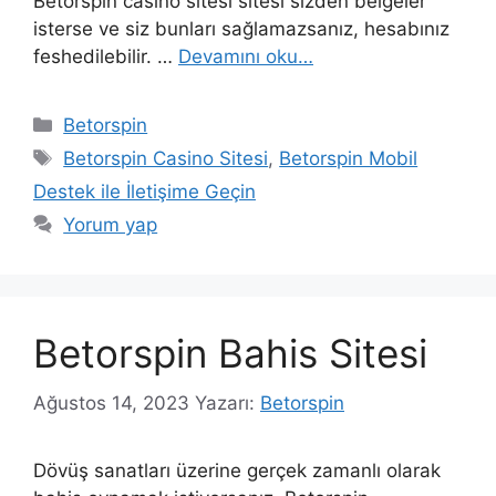
Betorspin casino sitesi sitesi sizden belgeler
isterse ve siz bunları sağlamazsanız, hesabınız
feshedilebilir. …
Devamını oku…
Kategoriler
Betorspin
Etiketler
Betorspin Casino Sitesi
,
Betorspin Mobil
Destek ile İletişime Geçin
Yorum yap
Betorspin Bahis Sitesi
Ağustos 14, 2023
Yazarı:
Betorspin
Dövüş sanatları üzerine gerçek zamanlı olarak