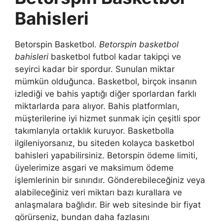
Bahisleri
Betorspin Basketbol.
Betorspin basketbol
bahisleri
basketbol futbol kadar takipçi ve
seyirci kadar bir spordur. Sunulan miktar
mümkün olduğunca. Basketbol, birçok insanın
izlediği ve bahis yaptığı diğer sporlardan farklı
miktarlarda para alıyor. Bahis platformları,
müşterilerine iyi hizmet sunmak için çeşitli spor
takımlarıyla ortaklık kuruyor. Basketbolla
ilgileniyorsanız, bu siteden kolayca basketbol
bahisleri yapabilirsiniz. Betorspin ödeme limiti,
üyelerimize asgari ve maksimum ödeme
işlemlerinin bir sınırıdır. Gönderebileceğiniz veya
alabileceğiniz veri miktarı bazı kurallara ve
anlaşmalara bağlıdır. Bir web sitesinde bir fiyat
görürseniz, bundan daha fazlasını