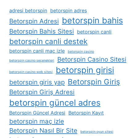
adresi betorspin
betorspin adres
betorspin bahis
Betorspin Adresi
Betorspin Bahis Sitesi
betorspin canli
betorspin canli destek
betorspin canli maç izle
betorspin casino
Betorspin Casino Sitesi
betorspin casino seçenekleri
betorspin girisi
betorspin casino web sitesi
Betorspin Giriş
betorspin giris yap
Betorspin Giriş Adresi
betorspin güncel adres
Betorspin Güncel Adresi
Betorspin Kayıt
betorspin maç izle
Betorspin Nasıl Bir Site
betorspin oyun sitesi