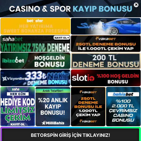
×
BETORSPİN GİRİŞ İÇİN TIKLAYINIZ!