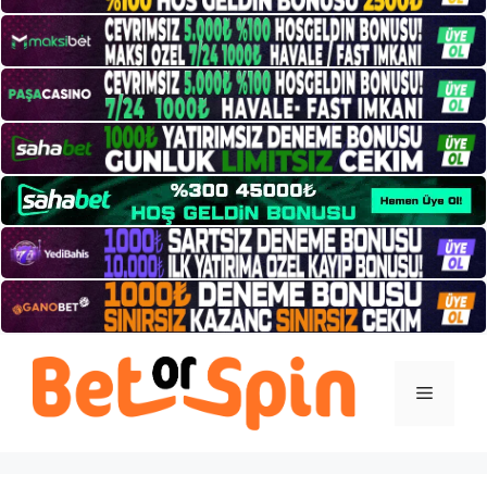
İçeriğe
atla
Menü