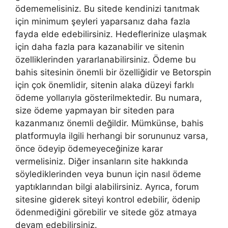
ödememelisiniz. Bu sitede kendinizi tanıtmak
için minimum şeyleri yaparsanız daha fazla
fayda elde edebilirsiniz. Hedeflerinize ulaşmak
için daha fazla para kazanabilir ve sitenin
özelliklerinden yararlanabilirsiniz. Ödeme bu
bahis sitesinin önemli bir özelliğidir ve Betorspin
için çok önemlidir, sitenin alaka düzeyi farklı
ödeme yollarıyla gösterilmektedir. Bu numara,
size ödeme yapmayan bir siteden para
kazanmanız önemli değildir. Mümkünse, bahis
platformuyla ilgili herhangi bir sorununuz varsa,
önce ödeyip ödemeyeceğinize karar
vermelisiniz. Diğer insanların site hakkında
söylediklerinden veya bunun için nasıl ödeme
yaptıklarından bilgi alabilirsiniz. Ayrıca, forum
sitesine giderek siteyi kontrol edebilir, ödenip
ödenmediğini görebilir ve sitede göz atmaya
devam edebilirsiniz.