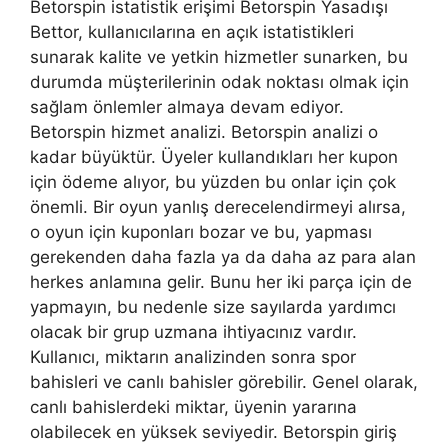
Betorspin istatistik erişimi Betorspin Yasadışı
Bettor, kullanıcılarına en açık istatistikleri
sunarak kalite ve yetkin hizmetler sunarken, bu
durumda müşterilerinin odak noktası olmak için
sağlam önlemler almaya devam ediyor.
Betorspin hizmet analizi. Betorspin analizi o
kadar büyüktür. Üyeler kullandıkları her kupon
için ödeme alıyor, bu yüzden bu onlar için çok
önemli. Bir oyun yanlış derecelendirmeyi alırsa,
o oyun için kuponları bozar ve bu, yapması
gerekenden daha fazla ya da daha az para alan
herkes anlamına gelir. Bunu her iki parça için de
yapmayın, bu nedenle size sayılarda yardımcı
olacak bir grup uzmana ihtiyacınız vardır.
Kullanıcı, miktarın analizinden sonra spor
bahisleri ve canlı bahisler görebilir. Genel olarak,
canlı bahislerdeki miktar, üyenin yararına
olabilecek en yüksek seviyedir. Betorspin giriş