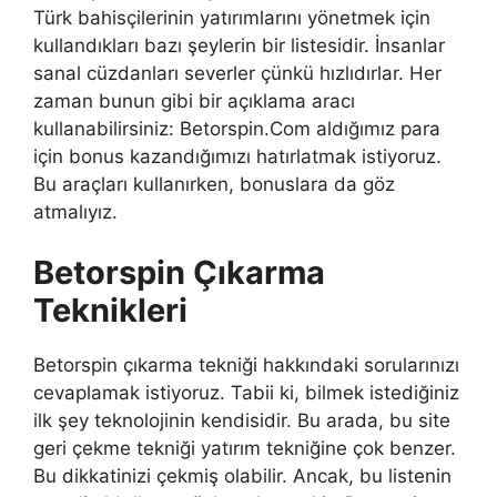
Türk bahisçilerinin yatırımlarını yönetmek için
kullandıkları bazı şeylerin bir listesidir. İnsanlar
sanal cüzdanları severler çünkü hızlıdırlar. Her
zaman bunun gibi bir açıklama aracı
kullanabilirsiniz: Betorspin.Com aldığımız para
için bonus kazandığımızı hatırlatmak istiyoruz.
Bu araçları kullanırken, bonuslara da göz
atmalıyız.
Betorspin Çıkarma
Teknikleri
Betorspin çıkarma tekniği hakkındaki sorularınızı
cevaplamak istiyoruz. Tabii ki, bilmek istediğiniz
ilk şey teknolojinin kendisidir. Bu arada, bu site
geri çekme tekniği yatırım tekniğine çok benzer.
Bu dikkatinizi çekmiş olabilir. Ancak, bu listenin