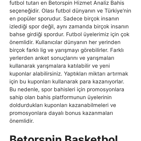
futbol tutarı en Betorspin Hizmet Analiz Bahis
seçeneğidir. Olası futbol dünyanın ve Türkiye’nin
en popüler sporudur. Sadece birçok insanın
izlediği spor değil, aynı zamanda birçok insanın
bahse girdiği spordur. Futbol üyelerimiz için çok
önemlidir. Kullanıcılar dünyanın her yerinden
birçok farklı lig ve yarışmayı görebilirler. Farklı
yerlerden anket sonuçlarını ve yarışmaları
kullanarak yarışmalara katılabilir ve yeni
kuponlar alabilirsiniz. Yaptıkları miktarı artırmak
için bu kuponları kullanarak para kazanıyorlar.
Bu nedenle, spor bahisleri için promosyonlara
sahip olan bahis platformunun üyelerinin
doldurdukları kuponları kazanabilmeleri ve
promosyonlara dayalı bonus kazanmaları
önemlidir.
Betorspin Basketbol