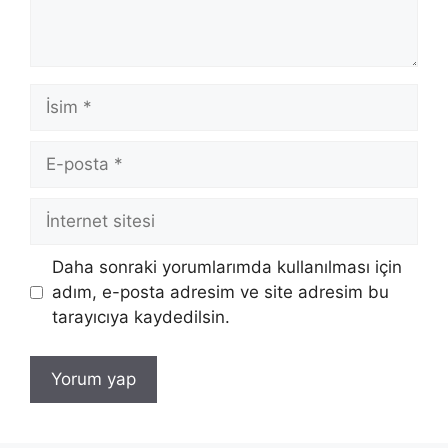
İsim
E-
posta
İnternet
sitesi
Daha sonraki yorumlarımda kullanılması için
adım, e-posta adresim ve site adresim bu
tarayıcıya kaydedilsin.