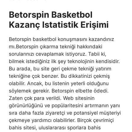
Betorspin Basketbol
Kazanç Istatistik Erişimi
Betorspin basketbol konuşmasını kazandınız
mı.Betorspin çıkarma tekniği hakkındaki
sorularınızı cevaplamak istiyoruz. Tabii ki,
bilmek istediğiniz ilk şey teknolojinin kendisidir.
Bu arada, bu site geri çekme tekniği yatırım
tekniğine çok benzer. Bu dikkatinizi çekmiş
olabilir. Ancak, bu listenin yeterli olduğunu
söylemek gerekir. Betorspin elbette ödedi.
Zaten çok para verildi. Web sitesinin
görünürlüğünü ve popülaritesini artırmanın yanı
sıra daha fazla ziyaretçi ve potansiyel müşteriyi
çekmeye yardımcı olabilirler. Birçok çevrimiçi
bahis sitesi, uluslararası sporlara bahis