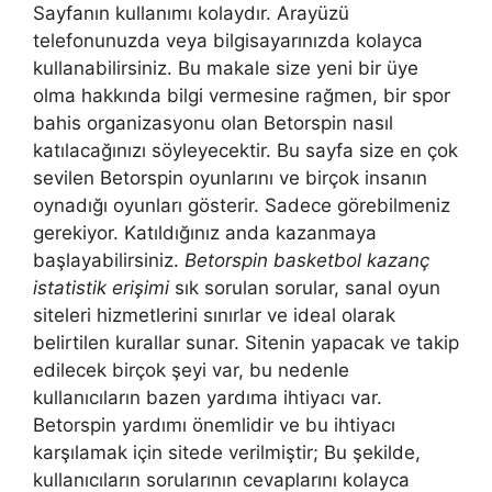
Sayfanın kullanımı kolaydır. Arayüzü
telefonunuzda veya bilgisayarınızda kolayca
kullanabilirsiniz. Bu makale size yeni bir üye
olma hakkında bilgi vermesine rağmen, bir spor
bahis organizasyonu olan Betorspin nasıl
katılacağınızı söyleyecektir. Bu sayfa size en çok
sevilen Betorspin oyunlarını ve birçok insanın
oynadığı oyunları gösterir. Sadece görebilmeniz
gerekiyor. Katıldığınız anda kazanmaya
başlayabilirsiniz.
Betorspin basketbol kazanç
istatistik erişimi
sık sorulan sorular, sanal oyun
siteleri hizmetlerini sınırlar ve ideal olarak
belirtilen kurallar sunar. Sitenin yapacak ve takip
edilecek birçok şeyi var, bu nedenle
kullanıcıların bazen yardıma ihtiyacı var.
Betorspin yardımı önemlidir ve bu ihtiyacı
karşılamak için sitede verilmiştir; Bu şekilde,
kullanıcıların sorularının cevaplarını kolayca