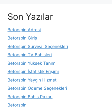
Son Yazılar
Betorspin Adresi
Betorspin Giriş
Betorspin Survival Seçenekleri
Betorspin TV Bahisleri
Betorspin Yüksek Tanımlı
Betorspin İstatistik Erişimi
Betorspin Yaygın Hizmet
Betorspin Ödeme Seçenekleri
Betorspin Bahis Pazarı
Betorspin