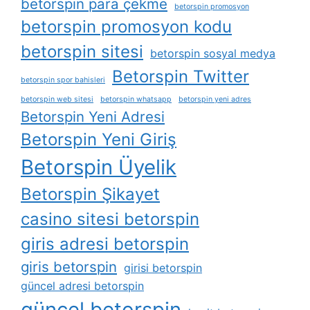
betorspin para çekme
betorspin promosyon
betorspin promosyon kodu
betorspin sitesi
betorspin sosyal medya
Betorspin Twitter
betorspin spor bahisleri
betorspin web sitesi
betorspin whatsapp
betorspin yeni adres
Betorspin Yeni Adresi
Betorspin Yeni Giriş
Betorspin Üyelik
Betorspin Şikayet
casino sitesi betorspin
giris adresi betorspin
giris betorspin
girisi betorspin
güncel adresi betorspin
güncel betorspin