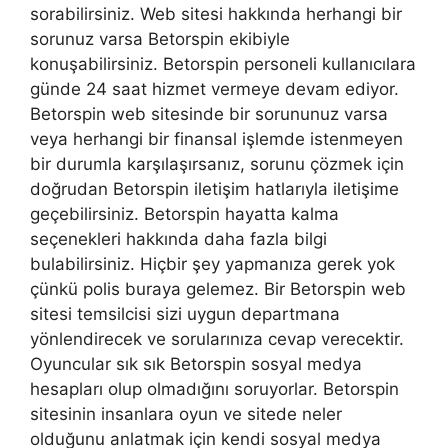
sorabilirsiniz. Web sitesi hakkında herhangi bir
sorunuz varsa Betorspin ekibiyle
konuşabilirsiniz. Betorspin personeli kullanıcılara
günde 24 saat hizmet vermeye devam ediyor.
Betorspin web sitesinde bir sorununuz varsa
veya herhangi bir finansal işlemde istenmeyen
bir durumla karşılaşırsanız, sorunu çözmek için
doğrudan Betorspin iletişim hatlarıyla iletişime
geçebilirsiniz. Betorspin hayatta kalma
seçenekleri hakkında daha fazla bilgi
bulabilirsiniz. Hiçbir şey yapmanıza gerek yok
çünkü polis buraya gelemez. Bir Betorspin web
sitesi temsilcisi sizi uygun departmana
yönlendirecek ve sorularınıza cevap verecektir.
Oyuncular sık sık Betorspin sosyal medya
hesapları olup olmadığını soruyorlar. Betorspin
sitesinin insanlara oyun ve sitede neler
olduğunu anlatmak için kendi sosyal medya