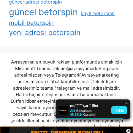
güncel adresi betorspin
güncel betorspin
kayit betorspin
mobil betorspin
yeni adresi betorspin
Avrasya'nın en büyük reklam platformunda olmak için
Microsoft Teams:
reklam@avrasyamarketing.com
adresimizden veya Telegram: @Avrasyamarketing
adresimizden irtibat kurabilirsiniz. (Tek iletişim
adreslerimiz teams / telegram ve mail adresimizdir.
Harici hiçbir iletişim adresimiz bulunmamaktadır.
Lütfen itibar etmeyiniz.) Türkiye yasalarına göre 7258
sayılı kanun uyarınca yasa dışı bahis oynamanın
cezaları mevcuttur. Şu an bulunduğunuz site hiç bir
şekilde illegal bahis oyunları oynatmıyor ve oynamaya
aracı olmuyordur.
bets60
|
elmacasino
|
ofansifbet
|
×