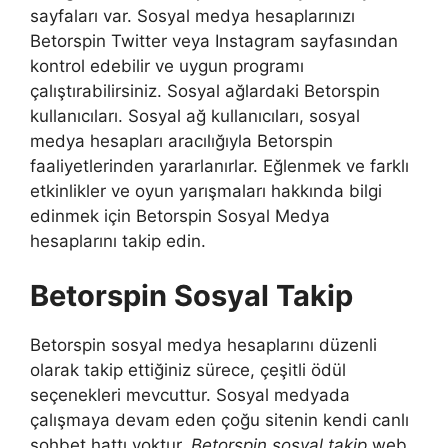
sayfaları var. Sosyal medya hesaplarınızı
Betorspin Twitter veya Instagram sayfasından
kontrol edebilir ve uygun programı
çalıştırabilirsiniz. Sosyal ağlardaki Betorspin
kullanıcıları. Sosyal ağ kullanıcıları, sosyal
medya hesapları aracılığıyla Betorspin
faaliyetlerinden yararlanırlar. Eğlenmek ve farklı
etkinlikler ve oyun yarışmaları hakkında bilgi
edinmek için Betorspin Sosyal Medya
hesaplarını takip edin.
Betorspin Sosyal Takip
Betorspin sosyal medya hesaplarını düzenli
olarak takip ettiğiniz sürece, çeşitli ödül
seçenekleri mevcuttur. Sosyal medyada
çalışmaya devam eden çoğu sitenin kendi canlı
sohbet hattı yoktur.
Betorspin sosyal takip
web