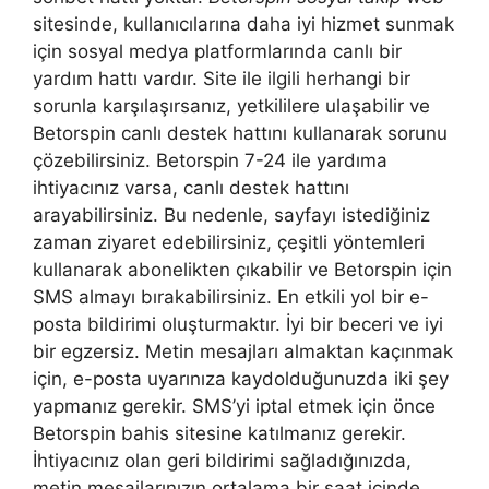
sitesinde, kullanıcılarına daha iyi hizmet sunmak
için sosyal medya platformlarında canlı bir
yardım hattı vardır. Site ile ilgili herhangi bir
sorunla karşılaşırsanız, yetkililere ulaşabilir ve
Betorspin canlı destek hattını kullanarak sorunu
çözebilirsiniz. Betorspin 7-24 ile yardıma
ihtiyacınız varsa, canlı destek hattını
arayabilirsiniz. Bu nedenle, sayfayı istediğiniz
zaman ziyaret edebilirsiniz, çeşitli yöntemleri
kullanarak abonelikten çıkabilir ve Betorspin için
SMS almayı bırakabilirsiniz. En etkili yol bir e-
posta bildirimi oluşturmaktır. İyi bir beceri ve iyi
bir egzersiz. Metin mesajları almaktan kaçınmak
için, e-posta uyarınıza kaydolduğunuzda iki şey
yapmanız gerekir. SMS’yi iptal etmek için önce
Betorspin bahis sitesine katılmanız gerekir.
İhtiyacınız olan geri bildirimi sağladığınızda,
metin mesajlarınızın ortalama bir saat içinde