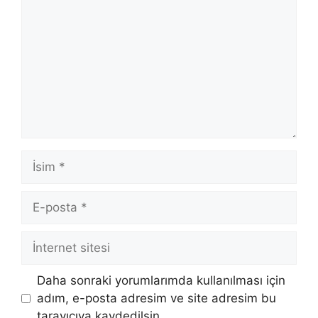
İsim
E-
posta
İnternet
sitesi
Daha sonraki yorumlarımda kullanılması için
adım, e-posta adresim ve site adresim bu
tarayıcıya kaydedilsin.