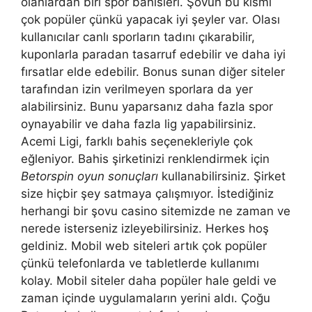
olanlardan biri spor bahisleri. Şovun bu kısmı
çok popüler çünkü yapacak iyi şeyler var. Olası
kullanıcılar canlı sporların tadını çıkarabilir,
kuponlarla paradan tasarruf edebilir ve daha iyi
fırsatlar elde edebilir. Bonus sunan diğer siteler
tarafından izin verilmeyen sporlara da yer
alabilirsiniz. Bunu yaparsanız daha fazla spor
oynayabilir ve daha fazla lig yapabilirsiniz.
Acemi Ligi, farklı bahis seçenekleriyle çok
eğleniyor. Bahis şirketinizi renklendirmek için
Betorspin oyun sonuçları
kullanabilirsiniz. Şirket
size hiçbir şey satmaya çalışmıyor. İstediğiniz
herhangi bir şovu casino sitemizde ne zaman ve
nerede isterseniz izleyebilirsiniz. Herkes hoş
geldiniz. Mobil web siteleri artık çok popüler
çünkü telefonlarda ve tabletlerde kullanımı
kolay. Mobil siteler daha popüler hale geldi ve
zaman içinde uygulamaların yerini aldı. Çoğu