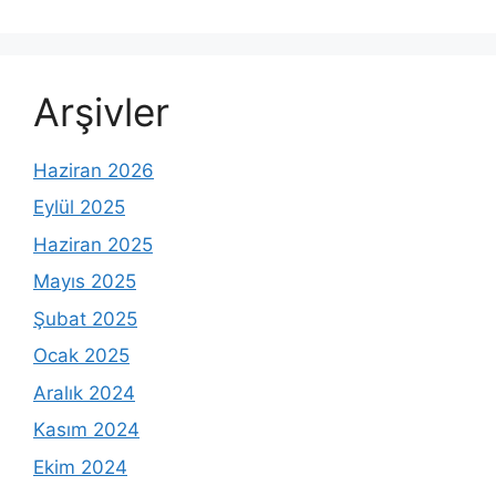
Arşivler
Haziran 2026
Eylül 2025
Haziran 2025
Mayıs 2025
Şubat 2025
Ocak 2025
Aralık 2024
Kasım 2024
Ekim 2024