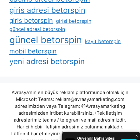
giris adresi betorspin
giris betorspin
girisi betorspin
güncel adresi betorspin
güncel betorspin
kayit betorspin
mobil betorspin
yeni adresi betorspin
Avrasya'nın en büyük reklam platformunda olmak için
Microsoft Teams:
reklam@avrasyamarketing.com
adresimizden veya Telegram: @Avrasyamarketing
adresimizden irtibat kurabilirsiniz. (Tek iletişim
adreslerimiz teams / telegram ve mail adresimizdir.
Harici hiçbir iletişim adresimiz bulunmamaktadır.
Lütfen itibar etmeyiniz.) Türkiye yasalarına göre 7258