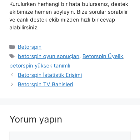
Kurulurken herhangi bir hata bulursanız, destek
ekibimize hemen söyleyin. Bize sorular sorabilir
ve canlı destek ekibimizden hızlı bir cevap
alabilirsiniz.
Kategoriler
Betorspin
Etiketler
betorspin oyun sonuçları
,
Betorspin Üyelik
,
betorspin yüksek tanımlı
Betorspin İstatistik Erişimi
Betorspin TV Bahisleri
Yorum yapın
Yorum