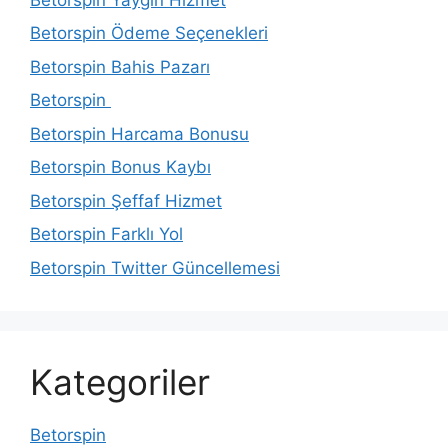
Betorspin Ödeme Seçenekleri
Betorspin Bahis Pazarı
Betorspin
Betorspin Harcama Bonusu
Betorspin Bonus Kaybı
Betorspin Şeffaf Hizmet
Betorspin Farklı Yol
Betorspin Twitter Güncellemesi
Kategoriler
Betorspin