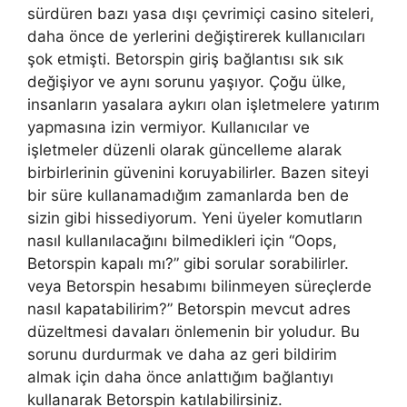
sürdüren bazı yasa dışı çevrimiçi casino siteleri,
daha önce de yerlerini değiştirerek kullanıcıları
şok etmişti. Betorspin giriş bağlantısı sık sık
değişiyor ve aynı sorunu yaşıyor. Çoğu ülke,
insanların yasalara aykırı olan işletmelere yatırım
yapmasına izin vermiyor. Kullanıcılar ve
işletmeler düzenli olarak güncelleme alarak
birbirlerinin güvenini koruyabilirler. Bazen siteyi
bir süre kullanamadığım zamanlarda ben de
sizin gibi hissediyorum. Yeni üyeler komutların
nasıl kullanılacağını bilmedikleri için “Oops,
Betorspin kapalı mı?” gibi sorular sorabilirler.
veya Betorspin hesabımı bilinmeyen süreçlerde
nasıl kapatabilirim?” Betorspin mevcut adres
düzeltmesi davaları önlemenin bir yoludur. Bu
sorunu durdurmak ve daha az geri bildirim
almak için daha önce anlattığım bağlantıyı
kullanarak Betorspin katılabilirsiniz.