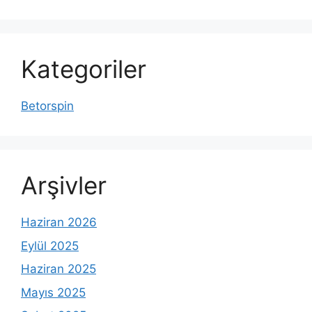
Kategoriler
Betorspin
Arşivler
Haziran 2026
Eylül 2025
Haziran 2025
Mayıs 2025