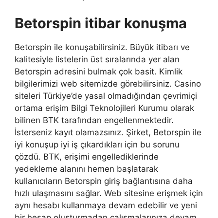
Betorspin itibar konuşma
Betorspin ile konuşabilirsiniz. Büyük itibarı ve
kalitesiyle listelerin üst sıralarında yer alan
Betorspin adresini bulmak çok basit. Kimlik
bilgilerimizi web sitemizde görebilirsiniz. Casino
siteleri Türkiye’de yasal olmadığından çevrimiçi
ortama erişim Bilgi Teknolojileri Kurumu olarak
bilinen BTK tarafından engellenmektedir.
İsterseniz kayıt olamazsınız. Şirket, Betorspin ile
iyi konuşup iyi iş çıkardıkları için bu sorunu
çözdü. BTK, erişimi engellediklerinde
yedekleme alanını hemen başlatarak
kullanıcıların Betorspin giriş bağlantısına daha
hızlı ulaşmasını sağlar. Web sitesine erişmek için
aynı hesabı kullanmaya devam edebilir ve yeni
bir hesap oluşturmadan çalışmalarınıza devam