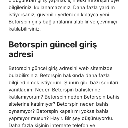
olduğundan giriş yapmak için eski Betorspin üye
bilgilerinizi kullanamazsınız. Daha fazla yardım
istiyorsanız, güvenilir yerlerden kolayca yeni
Betorspin giriş bağlantılarını alabilir ve çevrimiçi
katılabilirsiniz.
Betorspin güncel giriş
adresi
Betorspin güncel giriş adresini web sitemizde
bulabilirsiniz. Betorspin hakkında daha fazla
bilgi edinmek istiyorum. Şunun gibi bazı soruları
yanıtladım: Neden Betorspin bahislerine
katılamıyorum? Betorspin neden Betorspin bahis
sitelerine katılmıyor? Betorspin neden bahis
oynamıyor? Betorspin kapalı mı yoksa bahis
yapmıyor musun? Hayır. Bir şey düşünüyordu.
Daha fazla kişinin internete telefon ve