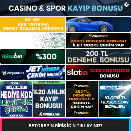
×
BETORSPİN GİRİŞ İÇİN TIKLAYINIZ!