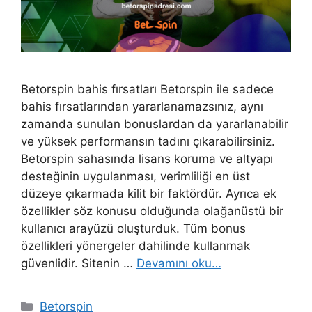
Betorspin bahis fırsatları Betorspin ile sadece
bahis fırsatlarından yararlanamazsınız, aynı
zamanda sunulan bonuslardan da yararlanabilir
ve yüksek performansın tadını çıkarabilirsiniz.
Betorspin sahasında lisans koruma ve altyapı
desteğinin uygulanması, verimliliği en üst
düzeye çıkarmada kilit bir faktördür. Ayrıca ek
özellikler söz konusu olduğunda olağanüstü bir
kullanıcı arayüzü oluşturduk. Tüm bonus
özellikleri yönergeler dahilinde kullanmak
güvenlidir. Sitenin …
Devamını oku…
Kategoriler
Betorspin