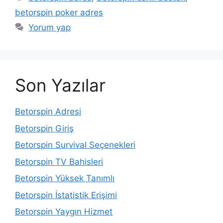
betorspin poker adres
Yorum yap
Son Yazılar
Betorspin Adresi
Betorspin Giriş
Betorspin Survival Seçenekleri
Betorspin TV Bahisleri
Betorspin Yüksek Tanımlı
Betorspin İstatistik Erişimi
Betorspin Yaygın Hizmet