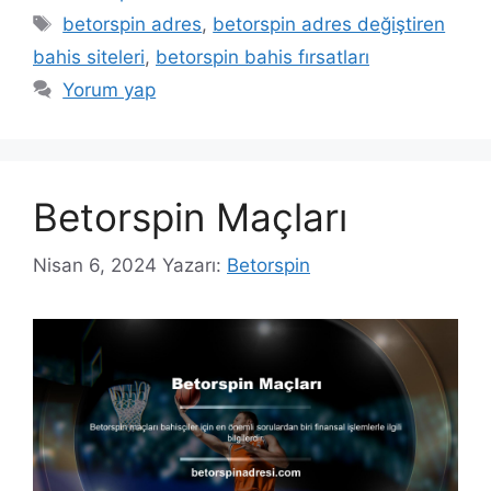
Etiketler
betorspin adres
,
betorspin adres değiştiren
bahis siteleri
,
betorspin bahis fırsatları
Yorum yap
Betorspin Maçları
Nisan 6, 2024
Yazarı:
Betorspin