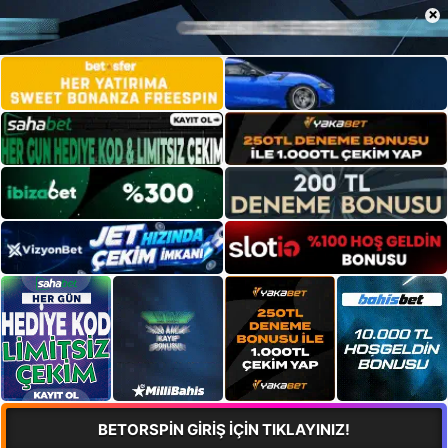
×
BETORSPİN GİRİŞ İÇİN TIKLAYINIZ!