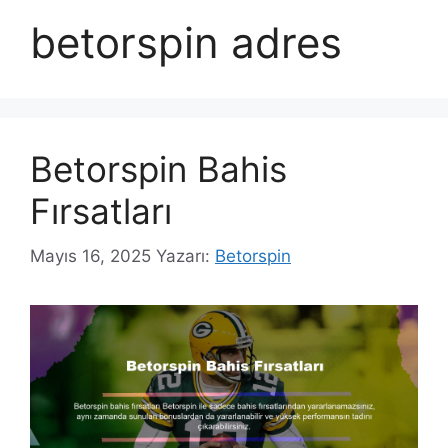
betorspin adres
Betorspin Bahis
Fırsatları
Mayıs 16, 2025
Yazarı:
Betorspin