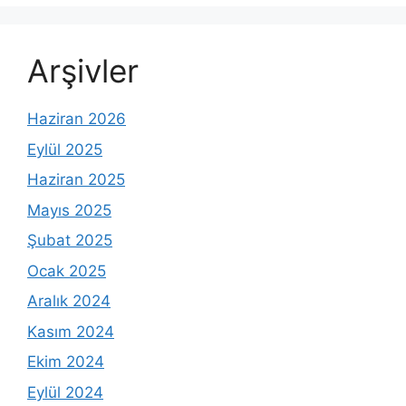
Arşivler
Haziran 2026
Eylül 2025
Haziran 2025
Mayıs 2025
Şubat 2025
Ocak 2025
Aralık 2024
Kasım 2024
Ekim 2024
Eylül 2024