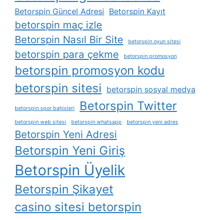
Betorspin Güncel Adresi
Betorspin Kayıt
betorspin maç izle
Betorspin Nasıl Bir Site
betorspin oyun sitesi
betorspin para çekme
betorspin promosyon
betorspin promosyon kodu
betorspin sitesi
betorspin sosyal medya
Betorspin Twitter
betorspin spor bahisleri
betorspin web sitesi
betorspin whatsapp
betorspin yeni adres
Betorspin Yeni Adresi
Betorspin Yeni Giriş
Betorspin Üyelik
Betorspin Şikayet
casino sitesi betorspin