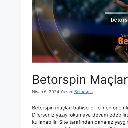
Betorspin Maçlar
Nisan 6, 2024
Yazarı:
Betorspin
Betorspin maçları bahisçiler için en önemli s
Dilerseniz yazıyı okumaya devam edebilirs
kullanabilir. Site tarafından daha az yay