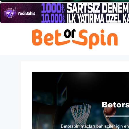
İçeriğe
atla