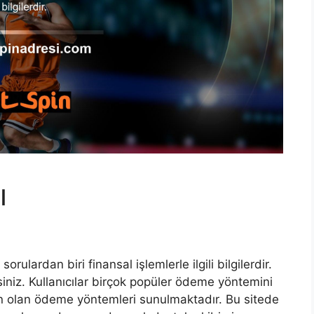
ı
orulardan biri finansal işlemlerle ilgili bilgilerdir.
iniz. Kullanıcılar birçok popüler ödeme yöntemini
gın olan ödeme yöntemleri sunulmaktadır. Bu sitede