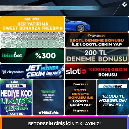
×
BETORSPİN GİRİŞ İÇİN TIKLAYINIZ!