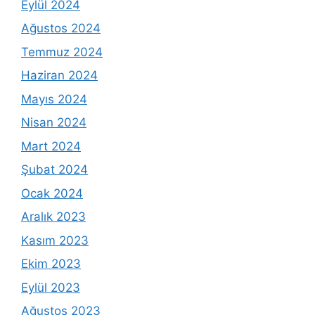
Eylül 2024
Ağustos 2024
Temmuz 2024
Haziran 2024
Mayıs 2024
Nisan 2024
Mart 2024
Şubat 2024
Ocak 2024
Aralık 2023
Kasım 2023
Ekim 2023
Eylül 2023
Ağustos 2023