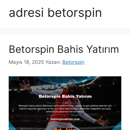
adresi betorspin
Betorspin Bahis Yatırım
Mayıs 18, 2025
Yazarı:
Betorspin