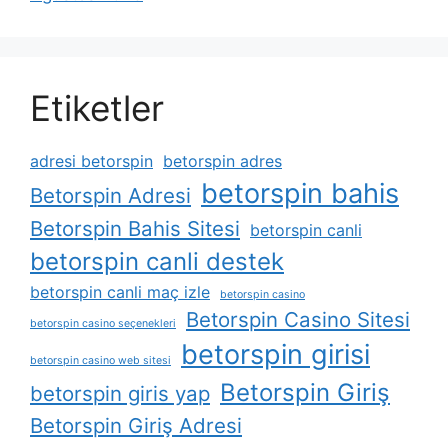
Etiketler
adresi betorspin
betorspin adres
betorspin bahis
Betorspin Adresi
Betorspin Bahis Sitesi
betorspin canli
betorspin canli destek
betorspin canli maç izle
betorspin casino
Betorspin Casino Sitesi
betorspin casino seçenekleri
betorspin girisi
betorspin casino web sitesi
Betorspin Giriş
betorspin giris yap
Betorspin Giriş Adresi