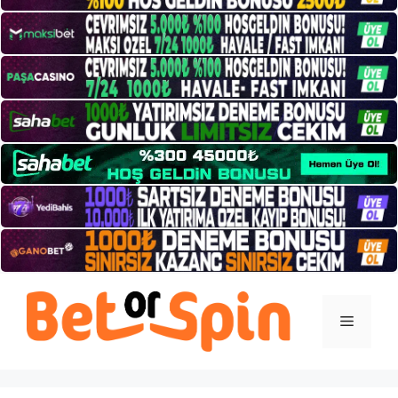
İçeriğe
atla
Menü