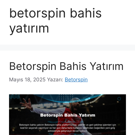
betorspin bahis
yatırım
Betorspin Bahis Yatırım
Mayıs 18, 2025
Yazarı:
Betorspin