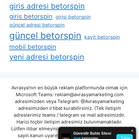
giris adresi betorspin
giris betorspin
girisi betorspin
güncel adresi betorspin
güncel betorspin
kayit betorspin
mobil betorspin
yeni adresi betorspin
Avrasya'nın en büyük reklam platformunda olmak için
Microsoft Teams:
reklam@avrasyamarketing.com
adresimizden veya Telegram: @Avrasyamarketing
adresimizden irtibat kurabilirsiniz. (Tek iletişim
adreslerimiz teams / telegram ve mail adresimizdir.
Harici hiçbir iletişim adresimiz bulunmamaktadır.
Lütfen itibar etmeyiniz.) Türkiye yasalarına göre 7258
sayılı kanun uyarınca yasa dışı bahis oynamanın