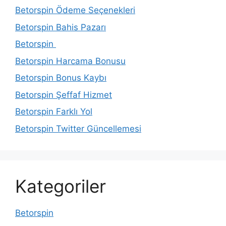
Betorspin Ödeme Seçenekleri
Betorspin Bahis Pazarı
Betorspin
Betorspin Harcama Bonusu
Betorspin Bonus Kaybı
Betorspin Şeffaf Hizmet
Betorspin Farklı Yol
Betorspin Twitter Güncellemesi
Kategoriler
Betorspin