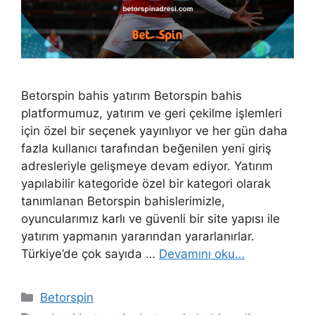
Betorspin bahis yatırım Betorspin bahis
platformumuz, yatırım ve geri çekilme işlemleri
için özel bir seçenek yayınlıyor ve her gün daha
fazla kullanıcı tarafından beğenilen yeni giriş
adresleriyle gelişmeye devam ediyor. Yatırım
yapılabilir kategoride özel bir kategori olarak
tanımlanan Betorspin bahislerimizle,
oyuncularımız karlı ve güvenli bir site yapısı ile
yatırım yapmanın yararından yararlanırlar.
Türkiye’de çok sayıda …
Devamını oku…
Kategoriler
Betorspin