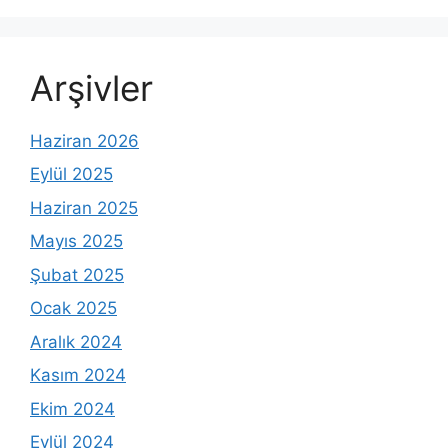
Arşivler
Haziran 2026
Eylül 2025
Haziran 2025
Mayıs 2025
Şubat 2025
Ocak 2025
Aralık 2024
Kasım 2024
Ekim 2024
Eylül 2024