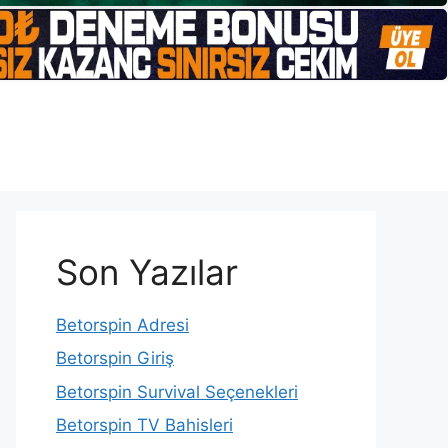
Son Yazılar
Betorspin Adresi
Betorspin Giriş
Betorspin Survival Seçenekleri
Betorspin TV Bahisleri