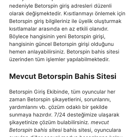
nedeniyle Betorspin giriş adresleri düzenli
olarak değişmektedir. Kısıtlanmayı önlemek için
Betorspin giriş bilgileriniz ile üyelik oluşturmak
kısıtlamalar arasında en az etkili olanıdır.
Böylece hangisinin yeni Betorspin girişi,
hangisinin güncel Betorspin girişi olduğunu
hemen anlayabilirsiniz. Betorspin bahis sitesi
üzerinden tüm işlemler yapılabilmektedir.
Mevcut Betorspin Bahis Sitesi
Betorspin Giriş Ekibinde, tüm oyuncular her
zaman Betorspin şikayetlerini, sorunlarını,
yardımlarını vb. çözüm odaklı bir şekilde
sunmaya hazırdır. 7/24 desteğimize ulaşarak
şikayetinize çözüm bulabilirsiniz.
mevcut
Betorspin bahis sitesi
bahis sitesi, oyunculara