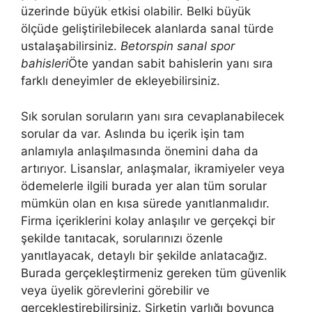
üzerinde büyük etkisi olabilir. Belki büyük
ölçüde geliştirilebilecek alanlarda sanal türde
ustalaşabilirsiniz.
Betorspin sanal spor
bahisleri
Öte yandan sabit bahislerin yanı sıra
farklı deneyimler de ekleyebilirsiniz.
Sık sorulan soruların yanı sıra cevaplanabilecek
sorular da var. Aslında bu içerik işin tam
anlamıyla anlaşılmasında önemini daha da
artırıyor. Lisanslar, anlaşmalar, ikramiyeler veya
ödemelerle ilgili burada yer alan tüm sorular
mümkün olan en kısa sürede yanıtlanmalıdır.
Firma içeriklerini kolay anlaşılır ve gerçekçi bir
şekilde tanıtacak, sorularınızı özenle
yanıtlayacak, detaylı bir şekilde anlatacağız.
Burada gerçekleştirmeniz gereken tüm güvenlik
veya üyelik görevlerini görebilir ve
gerçekleştirebilirsiniz. Şirketin varlığı boyunca