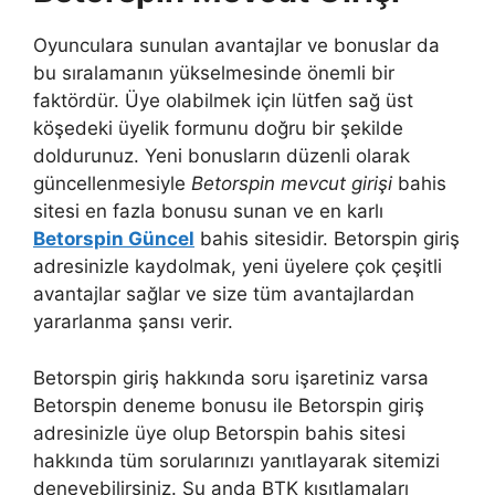
Oyunculara sunulan avantajlar ve bonuslar da
bu sıralamanın yükselmesinde önemli bir
faktördür. Üye olabilmek için lütfen sağ üst
köşedeki üyelik formunu doğru bir şekilde
doldurunuz. Yeni bonusların düzenli olarak
güncellenmesiyle
Betorspin mevcut girişi
bahis
sitesi en fazla bonusu sunan ve en karlı
Betorspin Güncel
bahis sitesidir. Betorspin giriş
adresinizle kaydolmak, yeni üyelere çok çeşitli
avantajlar sağlar ve size tüm avantajlardan
yararlanma şansı verir.
Betorspin giriş hakkında soru işaretiniz varsa
Betorspin deneme bonusu ile Betorspin giriş
adresinizle üye olup Betorspin bahis sitesi
hakkında tüm sorularınızı yanıtlayarak sitemizi
deneyebilirsiniz. Şu anda BTK kısıtlamaları