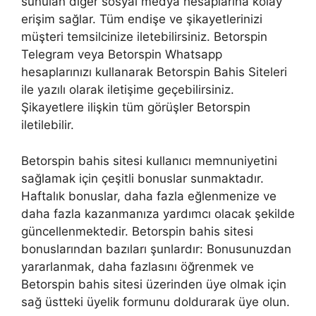
sunulan diğer sosyal medya hesaplarına kolay
erişim sağlar. Tüm endişe ve şikayetlerinizi
müşteri temsilcinize iletebilirsiniz. Betorspin
Telegram veya Betorspin Whatsapp
hesaplarınızı kullanarak Betorspin Bahis Siteleri
ile yazılı olarak iletişime geçebilirsiniz.
Şikayetlere ilişkin tüm görüşler Betorspin
iletilebilir.
Betorspin bahis sitesi kullanıcı memnuniyetini
sağlamak için çeşitli bonuslar sunmaktadır.
Haftalık bonuslar, daha fazla eğlenmenize ve
daha fazla kazanmanıza yardımcı olacak şekilde
güncellenmektedir. Betorspin bahis sitesi
bonuslarından bazıları şunlardır: Bonusunuzdan
yararlanmak, daha fazlasını öğrenmek ve
Betorspin bahis sitesi üzerinden üye olmak için
sağ üstteki üyelik formunu doldurarak üye olun.