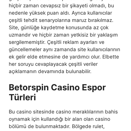
hiçbir zaman cevapsız bir şikayeti olmadı, bu
nedenle yüksek puan aldı. Ayrıca kullanıcılar
çeşitli tehdit senaryolarına maruz bırakılmaz.
Site, günlüğe kaydetme konusunda az çok
uzmandır ve hiçbir zaman yetkisiz bir yaklaşım
sergilememiştir. Çeşitli reklam ayarları ve
güncellemeler aynı zamanda site kullanıcılarının
ek gelir elde etmesine de yardımcı olur. Elbette
her soruyu cevaplayacak çeşitli veriler
açıklamanın devamında bulunabilir.
Betorspin Casino Espor
Türleri
Bu casino sitesinde casino meraklılarının bahis
oynamak için kullandığı bir alan olan casino
bölümü de bulunmaktadır. Bölgede rulet,