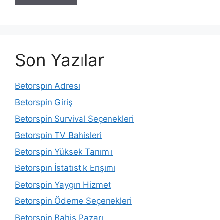
Son Yazılar
Betorspin Adresi
Betorspin Giriş
Betorspin Survival Seçenekleri
Betorspin TV Bahisleri
Betorspin Yüksek Tanımlı
Betorspin İstatistik Erişimi
Betorspin Yaygın Hizmet
Betorspin Ödeme Seçenekleri
Betorspin Bahis Pazarı