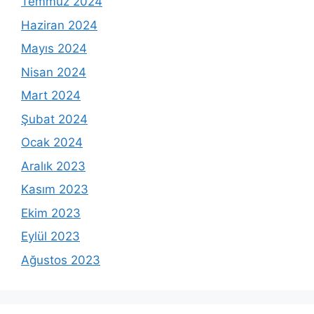
Temmuz 2024
Haziran 2024
Mayıs 2024
Nisan 2024
Mart 2024
Şubat 2024
Ocak 2024
Aralık 2023
Kasım 2023
Ekim 2023
Eylül 2023
Ağustos 2023