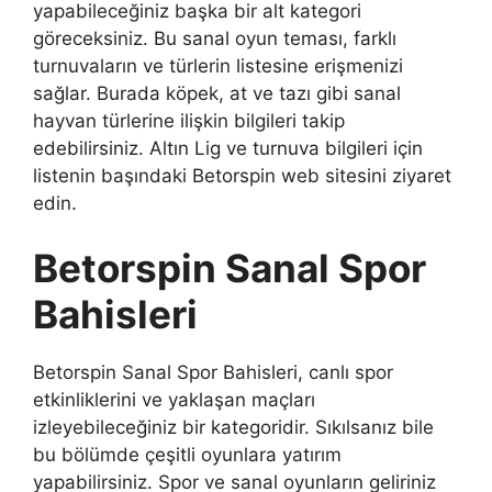
yapabileceğiniz başka bir alt kategori
göreceksiniz. Bu sanal oyun teması, farklı
turnuvaların ve türlerin listesine erişmenizi
sağlar. Burada köpek, at ve tazı gibi sanal
hayvan türlerine ilişkin bilgileri takip
edebilirsiniz. Altın Lig ve turnuva bilgileri için
listenin başındaki Betorspin web sitesini ziyaret
edin.
Betorspin Sanal Spor
Bahisleri
Betorspin Sanal Spor Bahisleri, canlı spor
etkinliklerini ve yaklaşan maçları
izleyebileceğiniz bir kategoridir. Sıkılsanız bile
bu bölümde çeşitli oyunlara yatırım
yapabilirsiniz. Spor ve sanal oyunların geliriniz