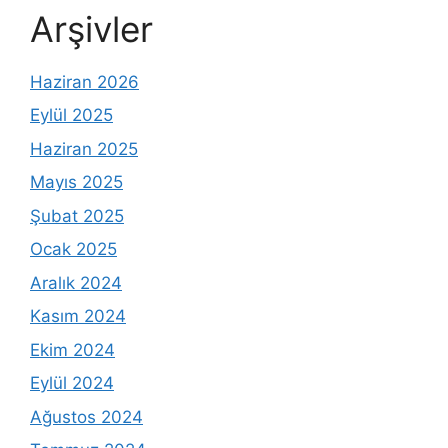
Arşivler
Haziran 2026
Eylül 2025
Haziran 2025
Mayıs 2025
Şubat 2025
Ocak 2025
Aralık 2024
Kasım 2024
Ekim 2024
Eylül 2024
Ağustos 2024