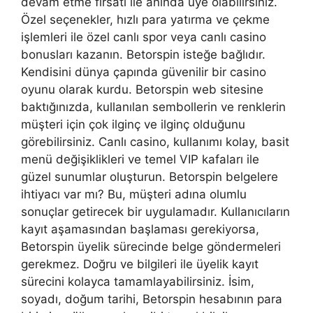
devam etme fırsatı ile anında üye olabilirsiniz.
Özel seçenekler, hızlı para yatırma ve çekme
işlemleri ile özel canlı spor veya canlı casino
bonusları kazanın. Betorspin isteğe bağlıdır.
Kendisini dünya çapında güvenilir bir casino
oyunu olarak kurdu. Betorspin web sitesine
baktığınızda, kullanılan sembollerin ve renklerin
müşteri için çok ilginç ve ilginç olduğunu
görebilirsiniz. Canlı casino, kullanımı kolay, basit
menü değişiklikleri ve temel VIP kafaları ile
güzel sunumlar oluşturun. Betorspin belgelere
ihtiyacı var mı? Bu, müşteri adına olumlu
sonuçlar getirecek bir uygulamadır. Kullanıcıların
kayıt aşamasından başlaması gerekiyorsa,
Betorspin üyelik sürecinde belge göndermeleri
gerekmez. Doğru ve bilgileri ile üyelik kayıt
sürecini kolayca tamamlayabilirsiniz. İsim,
soyadı, doğum tarihi, Betorspin hesabının para