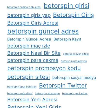
betorspin girisi
betorspin casino web sitesi
Betorspin Giriş
betorspin giris yap
Betorspin Giriş Adresi
betorspin güncel adres
Betorspin Güncel Adresi
Betorspin Kayıt
betorspin maç izle
Betorspin Nasıl Bir Site
betorspin oyun sitesi
betorspin para çekme
betorspin promosyon
betorspin promosyon kodu
betorspin sitesi
betorspin sosyal medya
Betorspin Twitter
betorspin spor bahisleri
betorspin web sitesi
betorspin whatsapp
betorspin yeni adres
Betorspin Yeni Adresi
Betorspin Yeni Giriş