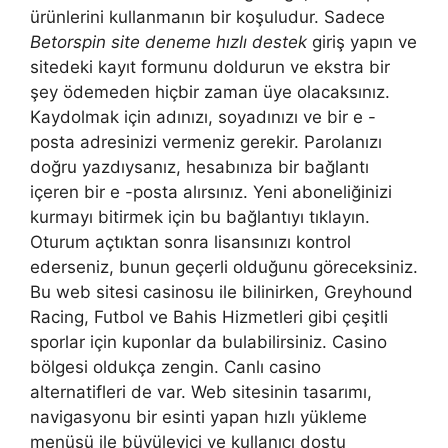
ürünlerini kullanmanın bir koşuludur. Sadece
Betorspin site deneme hızlı destek
giriş yapın ve
sitedeki kayıt formunu doldurun ve ekstra bir
şey ödemeden hiçbir zaman üye olacaksınız.
Kaydolmak için adınızı, soyadınızı ve bir e -
posta adresinizi vermeniz gerekir. Parolanızı
doğru yazdıysanız, hesabınıza bir bağlantı
içeren bir e -posta alırsınız. Yeni aboneliğinizi
kurmayı bitirmek için bu bağlantıyı tıklayın.
Oturum açtıktan sonra lisansınızı kontrol
ederseniz, bunun geçerli olduğunu göreceksiniz.
Bu web sitesi casinosu ile bilinirken, Greyhound
Racing, Futbol ve Bahis Hizmetleri gibi çeşitli
sporlar için kuponlar da bulabilirsiniz. Casino
bölgesi oldukça zengin. Canlı casino
alternatifleri de var. Web sitesinin tasarımı,
navigasyonu bir esinti yapan hızlı yükleme
menüsü ile büyüleyici ve kullanıcı dostu