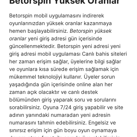
Betorspin Yüksek Oranlar
Betorspin mobil uygulamasını indirerek
oyunlarınızdan yüksek oranlar kazanmaya
hemen başlayabilirsiniz.
Betorspin yüksek
oranlar
yeni giriş adresi gün içerisinde
güncellenmektedir. Betorspin yeni adresi yeni
giriş adresi mobil uygulaması Canlı bahis siteleri
her zaman erişim sağlar, üyelerine bilgi sağlar
ve oyunlara kısa sürede erişim sağlamak için
mükemmel teknolojiyi kullanır. Üyeler sorun
yaşadığında gün içerisinde online alan her
zaman açık olacaktır ve canlı destek
bölümünden giriş yaparak soru ve sorularını
sorabilirsiniz. Oyuna 7/24 giriş yapabilir ve site
adının yanındaki numaradan yeni adresin
numarasını tahmin edebilirsiniz. Engelsiz ve
sınırsız erişim için gün boyu oyun oynamaya