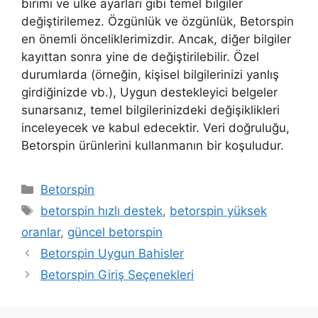
birimi ve ülke ayarları gibi temel bilgiler
değiştirilemez. Özgünlük ve özgünlük, Betorspin
en önemli önceliklerimizdir. Ancak, diğer bilgiler
kayıttan sonra yine de değiştirilebilir. Özel
durumlarda (örneğin, kişisel bilgilerinizi yanlış
girdiğinizde vb.), Uygun destekleyici belgeler
sunarsanız, temel bilgilerinizdeki değişiklikleri
inceleyecek ve kabul edecektir. Veri doğruluğu,
Betorspin ürünlerini kullanmanın bir koşuludur.
Kategoriler
Betorspin
Etiketler
betorspin hızlı destek
,
betorspin yüksek
oranlar
,
güncel betorspin
Betorspin Uygun Bahisler
Betorspin Giriş Seçenekleri