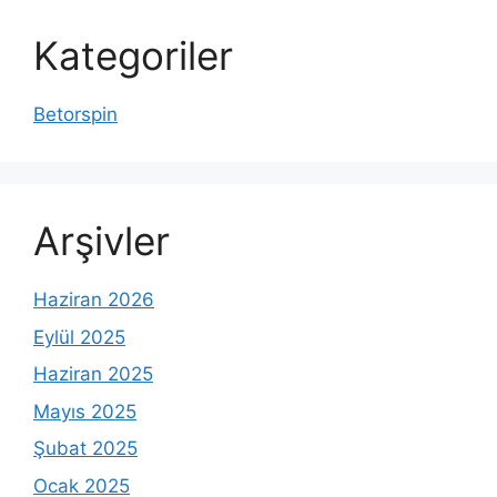
Kategoriler
Betorspin
Arşivler
Haziran 2026
Eylül 2025
Haziran 2025
Mayıs 2025
Şubat 2025
Ocak 2025