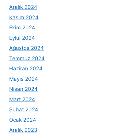
Aralık 2024
Kasım 2024
Ekim 2024
Eylül 2024
Ağustos 2024
Temmuz 2024
Haziran 2024
Mayıs 2024
Nisan 2024
Mart 2024
Şubat 2024
Ocak 2024
Aralık 2023