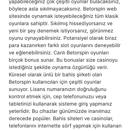
yapabileceğiniz çok çeşitli oyunlar bulacaksınız,
böylece asla sıkılmayacaksınız. Betorspin web
sitesinde oynamak isteyebileceğiniz tüm klasik
oyunlara sahiptir. Sıkılmış hissediyorsanız ve
yeni bir şey denemek istiyorsanız, görünmez
oyunu oynayabilirsiniz. Potansiyel olarak biraz
para kazanırken farklı slot oyunlarını deneyebilir
ve eğlenebilirsiniz. Canlı Betorspin oyunları
birçok bonus sunar. Bu bonuslar size casinoyu
istediğiniz şekilde oynama özgürlüğü verir.
Küresel olarak ünlü bir bahis şirketi olan
Betorspin kullanıcıları için çeşitli oyunlar
sunuyor. Lisans numaranızın doğruluğunu
kontrol etmek için, cep telefonunuzu veya
tabletinizi kullanarak sisteme giriş yapmanız
yeterlidir. Bu cihazlar günümüzde inanılmaz
derecede popüler. Bahis siteleri ve casinolar,
telefonlarını internette sörf yapmak için kullanan