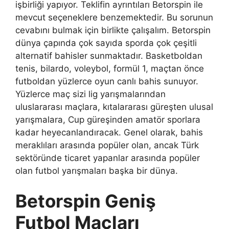
işbirliği yapıyor. Teklifin ayrıntıları Betorspin ile
mevcut seçeneklere benzemektedir. Bu sorunun
cevabını bulmak için birlikte çalışalım. Betorspin
dünya çapında çok sayıda sporda çok çeşitli
alternatif bahisler sunmaktadır. Basketboldan
tenis, bilardo, voleybol, formül 1, maçtan önce
futboldan yüzlerce oyun canlı bahis sunuyor.
Yüzlerce maç sizi lig yarışmalarından
uluslararası maçlara, kıtalararası güreşten ulusal
yarışmalara, Cup güreşinden amatör sporlara
kadar heyecanlandıracak. Genel olarak, bahis
meraklıları arasında popüler olan, ancak Türk
sektöründe ticaret yapanlar arasında popüler
olan futbol yarışmaları başka bir dünya.
Betorspin Geniş
Futbol Maçları