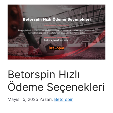
Betorspin Hızlı
Ödeme Seçenekleri
Mayıs 15, 2025
Yazarı:
Betorspin