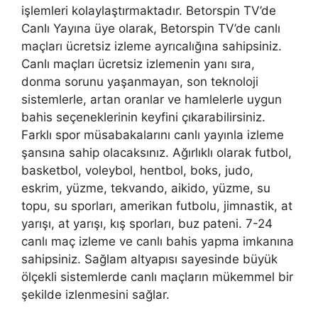
işlemleri kolaylaştırmaktadır. Betorspin TV’de
Canlı Yayına üye olarak, Betorspin TV’de canlı
maçları ücretsiz izleme ayrıcalığına sahipsiniz.
Canlı maçları ücretsiz izlemenin yanı sıra,
donma sorunu yaşanmayan, son teknoloji
sistemlerle, artan oranlar ve hamlelerle uygun
bahis seçeneklerinin keyfini çıkarabilirsiniz.
Farklı spor müsabakalarını canlı yayınla izleme
şansına sahip olacaksınız. Ağırlıklı olarak futbol, ​​
basketbol, ​​voleybol, hentbol, ​​boks, judo,
eskrim, yüzme, tekvando, aikido, yüzme, su
topu, su sporları, amerikan futbolu, jimnastik, at
yarışı, at yarışı, kış sporları, buz pateni. 7-24
canlı maç izleme ve canlı bahis yapma imkanına
sahipsiniz. Sağlam altyapısı sayesinde büyük
ölçekli sistemlerde canlı maçların mükemmel bir
şekilde izlenmesini sağlar.