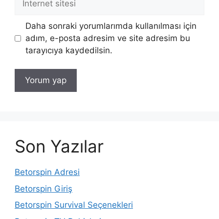
sitesi
Daha sonraki yorumlarımda kullanılması için
adım, e-posta adresim ve site adresim bu
tarayıcıya kaydedilsin.
Son Yazılar
Betorspin Adresi
Betorspin Giriş
Betorspin Survival Seçenekleri