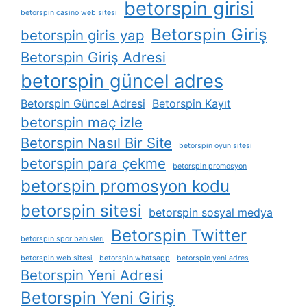
betorspin girisi
betorspin casino web sitesi
Betorspin Giriş
betorspin giris yap
Betorspin Giriş Adresi
betorspin güncel adres
Betorspin Güncel Adresi
Betorspin Kayıt
betorspin maç izle
Betorspin Nasıl Bir Site
betorspin oyun sitesi
betorspin para çekme
betorspin promosyon
betorspin promosyon kodu
betorspin sitesi
betorspin sosyal medya
Betorspin Twitter
betorspin spor bahisleri
betorspin web sitesi
betorspin whatsapp
betorspin yeni adres
Betorspin Yeni Adresi
Betorspin Yeni Giriş