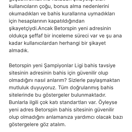
kullanıcıların çoğu, bonus alma nedenlerini
okumadıkları ve bahis kurallarına uymadıkları
için hesaplarının kapatıldığından
şikayetçiydi.Ancak Betorspin yeni adresinin
oldukça şeffaf bir inceleme süreci var ve şu ana
kadar kullanıcılardan herhangi bir şikayet
almadık.
Betorspin yeni Şampiyonlar Ligi bahis tavsiye
sitesinin adresinin bahis için güvenilir olup
olmadığını nasıl anlarım? Sizlerle paylaşmaktan
mutluluk duyuyoruz. Tüm doğrulanmış bahis
sitelerinde bu göstergeler bulunmaktadır.
Bunlarla ilgili çok katı standartları var. Öyleyse
yeni adres Betorspin bahis sitesinin güvenilir
olup olmadığını anlamanıza yardımcı olacak bazı
göstergelere göz atalım.