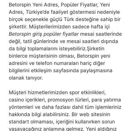
Betorspin Yeni Adres, Popüler Fiyatlar, Yeni
Adres, Türkiye’de faaliyet göstermesi nedeniyle
birçok seçenekle güçlü Türk desteğine sahip bir
şirkettir. Müşterilerimizden sadece hafta içi
Betorspin giriş popüler fiyatlar
mesai saatlerinde
değil, tatil günlerinde ve mesai saatleri dışında
da bilgi toplamalarını isteyebiliriz.Şirketin
binlerce müşterisinin olması, Betorspin yeni
adresini ve telefon numaraları hariç diğer
bilgilerini etkileşim sayfasında paylaşmasına
olanak tanıyor.
Müşteri hizmetlerimizden spor etkinlikleri,
casino içerikleri, promosyon türleri, para yatırma
yöntemleri ve daha fazlası dahil tüm işlemleriniz
hakkında bilgi alabilirsiniz. Bir web sitesinin
standart olmaması, içeriğini kullanırken sorun
yaşayacağınız anlamına gelmez. Yeni aldığınız