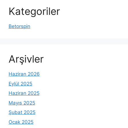
Kategoriler
Betorspin
Arşivler
Haziran 2026
Eylül 2025
Haziran 2025
Mayıs 2025
Şubat 2025
Ocak 2025