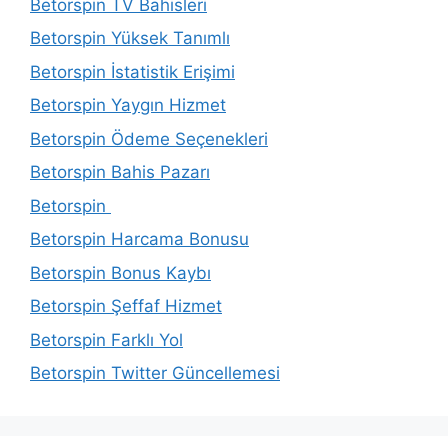
Betorspin TV Bahisleri
Betorspin Yüksek Tanımlı
Betorspin İstatistik Erişimi
Betorspin Yaygın Hizmet
Betorspin Ödeme Seçenekleri
Betorspin Bahis Pazarı
Betorspin
Betorspin Harcama Bonusu
Betorspin Bonus Kaybı
Betorspin Şeffaf Hizmet
Betorspin Farklı Yol
Betorspin Twitter Güncellemesi