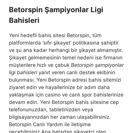
Betorspin Şampiyonlar Ligi
Bahisleri
Yeni hedefli bahis sitesi Betorspin, tüm
platformlarda ‘sıfır şikayet’ politikasına sahiptir
ve şu ana kadar herhangi bir şikayet almamıştır.
Şikayet gelmemesinin temel nedeni ise firmanın
müşterilere hızlı ve çabuk
Betorspin şampiyonlar
ligi bahisleri
yanıt veren canlı destek ekibinin
bulunması. Yeni Betorspin adresi bahis sitemizi
ziyaret edin ve hayallerinize bir adım daha
yaklaşmak için casino ve canlı spor bahislerinize
devam edin. Yeni Betorspin bahis sitesine cep
telefonunuzdan, tabletinizden veya
bilgisayarınızdan her zaman ulaşabilirsiniz.
Betorspin Canlı Yardım ile iletişime
geçebilirsiniz.Ana hatadan şikayetçi olan