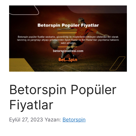
Betorspin Popüler
Fiyatlar
Eylül 27, 2023
Yazarı:
Betorspin