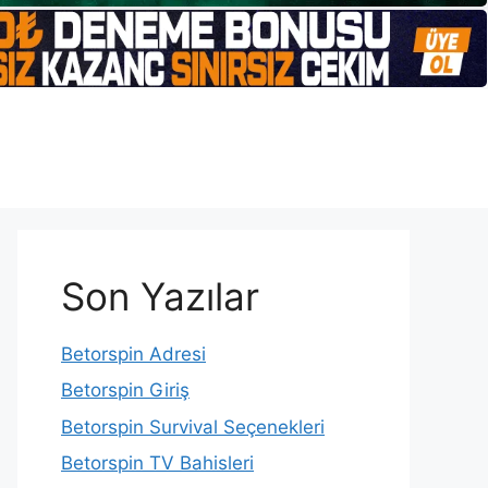
Son Yazılar
Betorspin Adresi
Betorspin Giriş
Betorspin Survival Seçenekleri
Betorspin TV Bahisleri