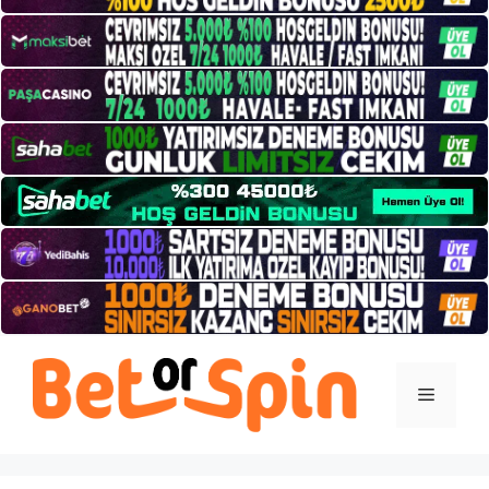
İçeriğe
atla
Menü