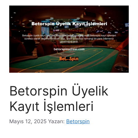
Betorspin Üyelik
Kayıt İşlemleri
Mayıs 12, 2025
Yazarı:
Betorspin