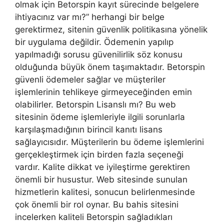
olmak için Betorspin kayıt sürecinde belgelere
ihtiyacınız var mı?” herhangi bir belge
gerektirmez, sitenin güvenlik politikasına yönelik
bir uygulama değildir. Ödemenin yapılıp
yapılmadığı sorusu güvenilirlik söz konusu
olduğunda büyük önem taşımaktadır. Betorspin
güvenli ödemeler sağlar ve müşteriler
işlemlerinin tehlikeye girmeyeceğinden emin
olabilirler. Betorspin Lisanslı mı? Bu web
sitesinin ödeme işlemleriyle ilgili sorunlarla
karşılaşmadığının birincil kanıtı lisans
sağlayıcısıdır. Müşterilerin bu ödeme işlemlerini
gerçekleştirmek için birden fazla seçeneği
vardır. Kalite dikkat ve iyileştirme gerektiren
önemli bir husustur. Web sitesinde sunulan
hizmetlerin kalitesi, sonucun belirlenmesinde
çok önemli bir rol oynar. Bu bahis sitesini
incelerken kaliteli Betorspin sağladıkları