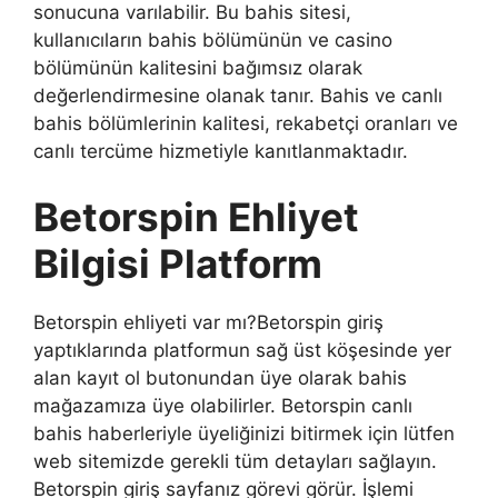
sonucuna varılabilir. Bu bahis sitesi,
kullanıcıların bahis bölümünün ve casino
bölümünün kalitesini bağımsız olarak
değerlendirmesine olanak tanır. Bahis ve canlı
bahis bölümlerinin kalitesi, rekabetçi oranları ve
canlı tercüme hizmetiyle kanıtlanmaktadır.
Betorspin Ehliyet
Bilgisi Platform
Betorspin ehliyeti var mı?Betorspin giriş
yaptıklarında platformun sağ üst köşesinde yer
alan kayıt ol butonundan üye olarak bahis
mağazamıza üye olabilirler. Betorspin canlı
bahis haberleriyle üyeliğinizi bitirmek için lütfen
web sitemizde gerekli tüm detayları sağlayın.
Betorspin giriş sayfanız görevi görür. İşlemi