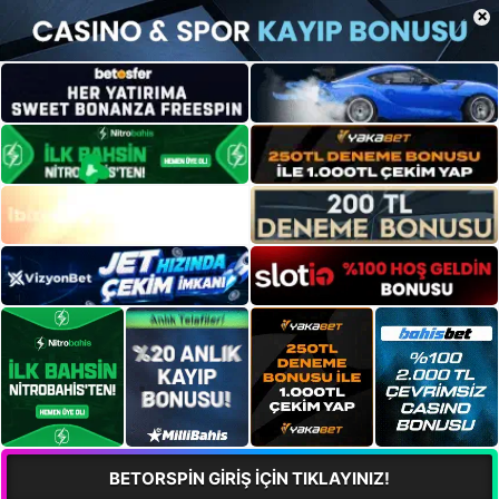
×
BETORSPİN GİRİŞ İÇİN TIKLAYINIZ!