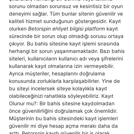
sorunu olmadan sorunsuz ve kesintisiz bir oyun
deneyimi sağlar. Tüm bunlar sitenin güvenilir ve
kaliteli hizmet sunduğunun göstergesidir. Kayıt
olurken
Betorspin ehliyet bilgisi platform
kayıt
sürecinde bir sorun olup olmadığı sorusu ortaya
çıkıyor. Bu bahis sitesine kayıt işlemi sırasında
herhangi bir sorun yaşanmamaktadır. Bazı bahis
siteleri, kullanıcıların kullanıcı adı veya şifrelerini
kullanarak kayıt olmalarına izin vermeyebilir.
Ayrıca müşteriler, hesaplarını doğrulama
konusunda zorluklarla karşılaşabilirler. Yine de
bu siteyi incelersek siteye kolaylıkla kayıt
olabileceğinizi rahatlıkla söyleyebiliriz. Kayıt
Olunur mu?: Bir bahis sitesine kaydolmadan
önce güvenilirliğini doğrulamak çok önemlidir.
Müşterinin bu bahis sitesindeki kayıt işlemleri
güvenilir mi diye hesap açma merakı daha da
arttı. Betorspin kaydı güvenilir bir iş olarak