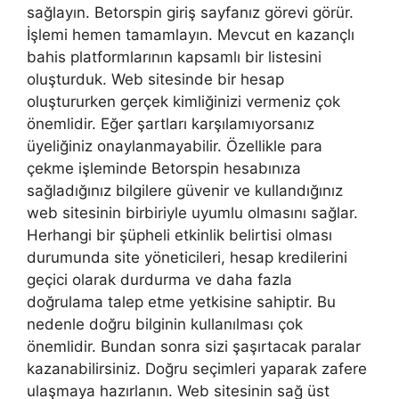
sağlayın. Betorspin giriş sayfanız görevi görür.
İşlemi hemen tamamlayın. Mevcut en kazançlı
bahis platformlarının kapsamlı bir listesini
oluşturduk. Web sitesinde bir hesap
oluştururken gerçek kimliğinizi vermeniz çok
önemlidir. Eğer şartları karşılamıyorsanız
üyeliğiniz onaylanmayabilir. Özellikle para
çekme işleminde Betorspin hesabınıza
sağladığınız bilgilere güvenir ve kullandığınız
web sitesinin birbiriyle uyumlu olmasını sağlar.
Herhangi bir şüpheli etkinlik belirtisi olması
durumunda site yöneticileri, hesap kredilerini
geçici olarak durdurma ve daha fazla
doğrulama talep etme yetkisine sahiptir. Bu
nedenle doğru bilginin kullanılması çok
önemlidir. Bundan sonra sizi şaşırtacak paralar
kazanabilirsiniz. Doğru seçimleri yaparak zafere
ulaşmaya hazırlanın. Web sitesinin sağ üst