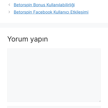
Betorspin Bonus Kullanılabilirliği
Betorspin Facebook Kullanıcı Etkileşimi
Yorum yapın
Yorum