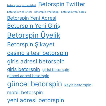
Betorspin Twitter
betorspin spor bahisleri
betorspin web sitesi
betorspin whatsapp
betorspin yeni adres
Betorspin Yeni Adresi
Betorspin Yeni Giriş
Betorspin Üyelik
Betorspin Şikayet
casino sitesi betorspin
giris adresi betorspin
giris betorspin
girisi betorspin
güncel adresi betorspin
güncel betorspin
kayit betorspin
mobil betorspin
yeni adresi betorspin