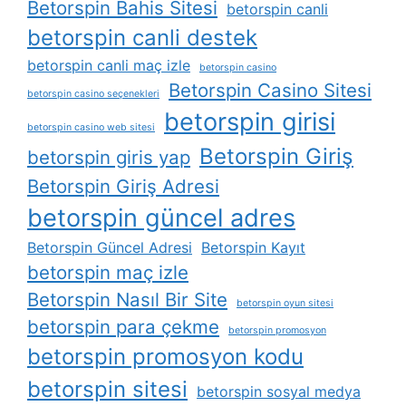
Betorspin Bahis Sitesi
betorspin canli
betorspin canli destek
betorspin canli maç izle
betorspin casino
Betorspin Casino Sitesi
betorspin casino seçenekleri
betorspin girisi
betorspin casino web sitesi
Betorspin Giriş
betorspin giris yap
Betorspin Giriş Adresi
betorspin güncel adres
Betorspin Güncel Adresi
Betorspin Kayıt
betorspin maç izle
Betorspin Nasıl Bir Site
betorspin oyun sitesi
betorspin para çekme
betorspin promosyon
betorspin promosyon kodu
betorspin sitesi
betorspin sosyal medya