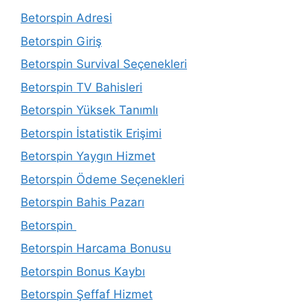
Betorspin Adresi
Betorspin Giriş
Betorspin Survival Seçenekleri
Betorspin TV Bahisleri
Betorspin Yüksek Tanımlı
Betorspin İstatistik Erişimi
Betorspin Yaygın Hizmet
Betorspin Ödeme Seçenekleri
Betorspin Bahis Pazarı
Betorspin
Betorspin Harcama Bonusu
Betorspin Bonus Kaybı
Betorspin Şeffaf Hizmet