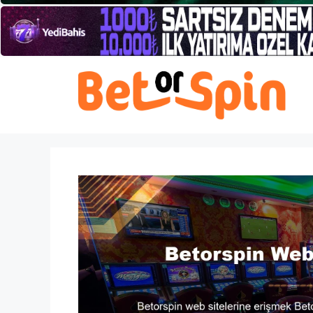
İçeriğe
atla