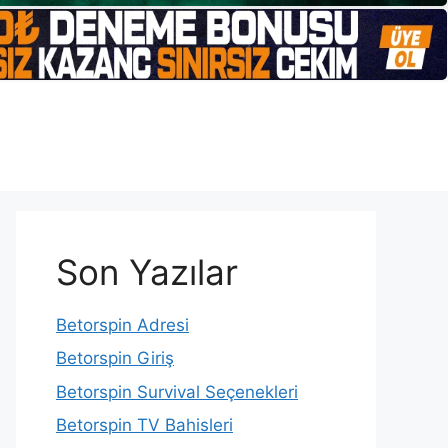
Son Yazılar
Betorspin Adresi
Betorspin Giriş
Betorspin Survival Seçenekleri
Betorspin TV Bahisleri