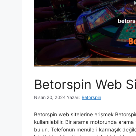
Betorspin Web Si
Nisan 20, 2024
Yazarı:
Betorspin
Betorspin web sitelerine erişmek Betorspin
kullanılabilir. Bir arama motorunda arama 
bulun. Telefonun menüleri karmaşık değildir