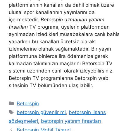
platformlarının kanalları da dahil olmak üzere
ulusal spor kanallarının yayınlarını da
içermektedir.
Betorspin uzmanları yatırım
fırsatları
TV programı, üyelerin platformdan
ayrılmadan izledikleri müsabakalara canlı bahis
yaparken bu kanalları ücretsiz olarak
izlemelerine olanak sağlamaktadır. Bir yayın
platformuna binlerce lira ödemenize gerek
kalmadan takımınızın maçlarını Betorspin TV
sistemi üzerinden canlı olarak izleyebilirsiniz.
Betorspin TV programlarına Betorspin web
sitesinin TV bölümünden ulaşılabilir.
Kategoriler
Betorspin
Etiketler
betorspin güvenlir mi
,
betorspin lisans
sözleşmeleri
,
betorspin yatırım fırsatları
Betorspin Mobil Ticaret