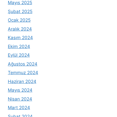
Mayıs 2025
Şubat 2025
Ocak 2025
Aralık 2024
Kasım 2024
Ekim 2024
Eylül 2024
Ağustos 2024
Temmuz 2024
Haziran 2024
Mayıs 2024
Nisan 2024
Mart 2024
Şubat 2024