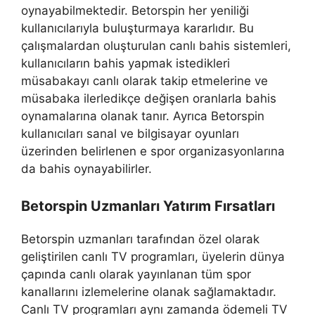
oynayabilmektedir. Betorspin her yeniliği
kullanıcılarıyla buluşturmaya kararlıdır. Bu
çalışmalardan oluşturulan canlı bahis sistemleri,
kullanıcıların bahis yapmak istedikleri
müsabakayı canlı olarak takip etmelerine ve
müsabaka ilerledikçe değişen oranlarla bahis
oynamalarına olanak tanır. Ayrıca Betorspin
kullanıcıları sanal ve bilgisayar oyunları
üzerinden belirlenen e spor organizasyonlarına
da bahis oynayabilirler.
Betorspin Uzmanları Yatırım Fırsatları
Betorspin uzmanları tarafından özel olarak
geliştirilen canlı TV programları, üyelerin dünya
çapında canlı olarak yayınlanan tüm spor
kanallarını izlemelerine olanak sağlamaktadır.
Canlı TV programları aynı zamanda ödemeli TV