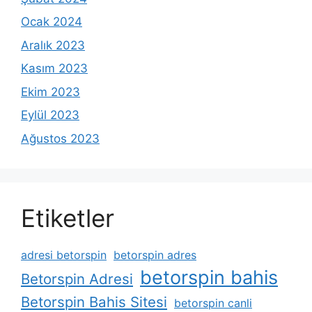
Ocak 2024
Aralık 2023
Kasım 2023
Ekim 2023
Eylül 2023
Ağustos 2023
Etiketler
adresi betorspin
betorspin adres
betorspin bahis
Betorspin Adresi
Betorspin Bahis Sitesi
betorspin canli