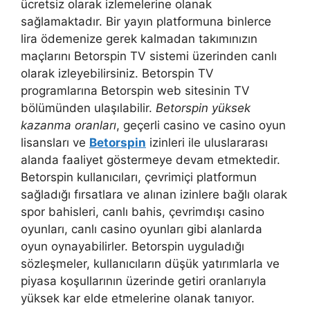
ücretsiz olarak izlemelerine olanak
sağlamaktadır. Bir yayın platformuna binlerce
lira ödemenize gerek kalmadan takımınızın
maçlarını Betorspin TV sistemi üzerinden canlı
olarak izleyebilirsiniz. Betorspin TV
programlarına Betorspin web sitesinin TV
bölümünden ulaşılabilir.
Betorspin yüksek
kazanma oranları
, geçerli casino ve casino oyun
lisansları ve
Betorspin
izinleri ile uluslararası
alanda faaliyet göstermeye devam etmektedir.
Betorspin kullanıcıları, çevrimiçi platformun
sağladığı fırsatlara ve alınan izinlere bağlı olarak
spor bahisleri, canlı bahis, çevrimdışı casino
oyunları, canlı casino oyunları gibi alanlarda
oyun oynayabilirler. Betorspin uyguladığı
sözleşmeler, kullanıcıların düşük yatırımlarla ve
piyasa koşullarının üzerinde getiri oranlarıyla
yüksek kar elde etmelerine olanak tanıyor.