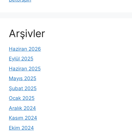
Arşivler
Haziran 2026
Eylül 2025
Haziran 2025
Mayıs 2025
Şubat 2025
Ocak 2025
Aralık 2024
Kasım 2024
Ekim 2024