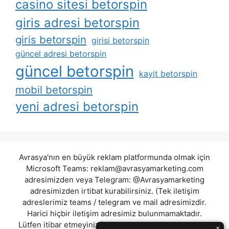
casino sitesi betorspin
giris adresi betorspin
giris betorspin
girisi betorspin
güncel adresi betorspin
güncel betorspin
kayit betorspin
mobil betorspin
yeni adresi betorspin
Avrasya'nın en büyük reklam platformunda olmak için
Microsoft Teams:
reklam@avrasyamarketing.com
adresimizden veya Telegram: @Avrasyamarketing
adresimizden irtibat kurabilirsiniz. (Tek iletişim
adreslerimiz teams / telegram ve mail adresimizdir.
Harici hiçbir iletişim adresimiz bulunmamaktadır.
Lütfen itibar etmeyiniz.) Türkiye yasalarına göre 7258