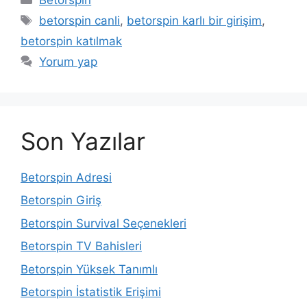
Etiketler
betorspin canli
,
betorspin karlı bir girişim
,
betorspin katılmak
Yorum yap
Son Yazılar
Betorspin Adresi
Betorspin Giriş
Betorspin Survival Seçenekleri
Betorspin TV Bahisleri
Betorspin Yüksek Tanımlı
Betorspin İstatistik Erişimi