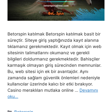
Betorspin katılmak Betorspin katılmak basit bir
süreçtir. Siteye giriş yaptığınızda kayıt alanına
tıklamanız gerekmektedir. Kayıt olmak için web
sitesinin talimatlarını okumanız ve gerekli
bilgileri doldurmanız gerekmektedir. Bahisçiler
karmaşık olmayan giriş sürecinden memnunlar.
Bu, web sitesi için ek bir avantajdır. Aynı
zamanda sağlam güvenlik önlemleri nedeniyle
kullanıcılar üzerinde kalıcı bir etki bırakıyor.
Casino meraklıları mutlaka online …
Devamını
oku…
Kategoriler
Betorspin