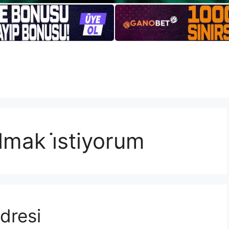
lmak i̇stiyorum
dresi