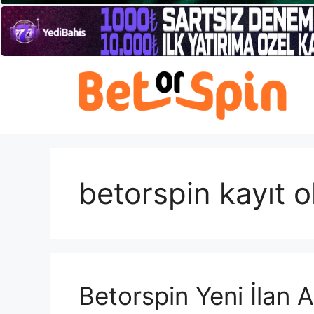
İçeriğe
atla
betorspin kayıt o
Betorspin Yeni İlan A