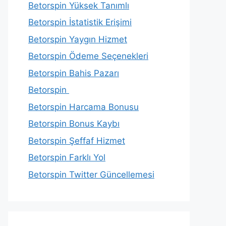
Betorspin Yüksek Tanımlı
Betorspin İstatistik Erişimi
Betorspin Yaygın Hizmet
Betorspin Ödeme Seçenekleri
Betorspin Bahis Pazarı
Betorspin
Betorspin Harcama Bonusu
Betorspin Bonus Kaybı
Betorspin Şeffaf Hizmet
Betorspin Farklı Yol
Betorspin Twitter Güncellemesi