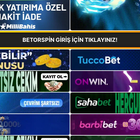
BETORSPİN GİRİŞ İÇİN TIKLAYINIZ!