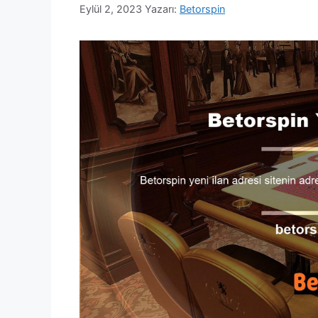
Eylül 2, 2023
Yazarı:
Betorspin