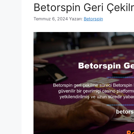
Betorspin Geri Çekil
Temmuz 6, 2024
Yazarı:
Betorspin