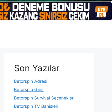
Son Yazılar
Betorspin Adresi
Betorspin Giriş
Betorspin Survival Seçenekleri
Betorspin TV Bahisleri