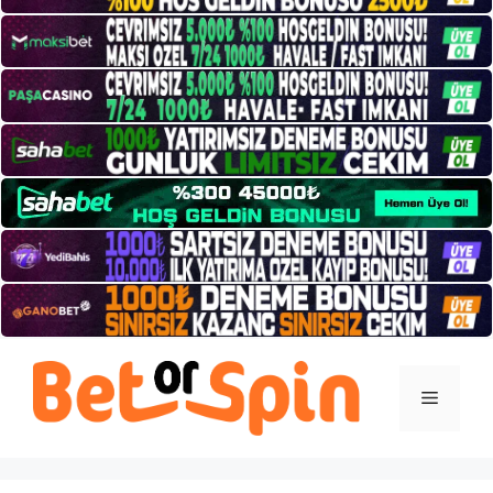
İçeriğe
atla
Menü