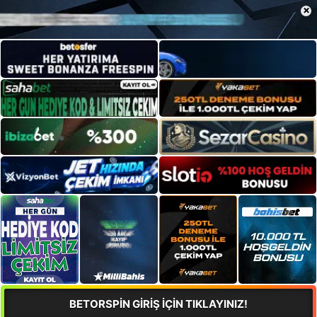
×
BETORSPİN GİRİŞ İÇİN TIKLAYINIZ!