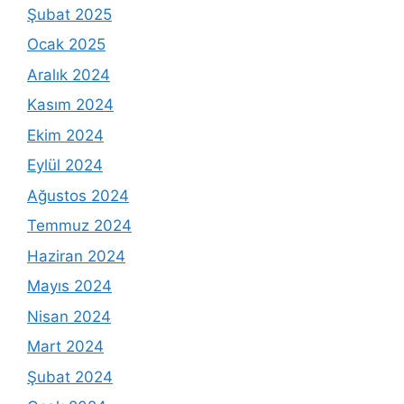
Şubat 2025
Ocak 2025
Aralık 2024
Kasım 2024
Ekim 2024
Eylül 2024
Ağustos 2024
Temmuz 2024
Haziran 2024
Mayıs 2024
Nisan 2024
Mart 2024
Şubat 2024