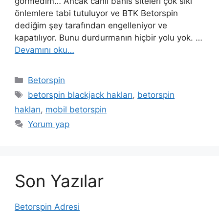
görmedim… Ancak canlı bahis siteleri çok sıkı
önlemlere tabi tutuluyor ve BTK Betorspin
dediğim şey tarafından engelleniyor ve
kapatılıyor. Bunu durdurmanın hiçbir yolu yok. …
Devamını oku…
Kategoriler
Betorspin
Etiketler
betorspin blackjack hakları
,
betorspin
hakları
,
mobil betorspin
Yorum yap
Son Yazılar
Betorspin Adresi