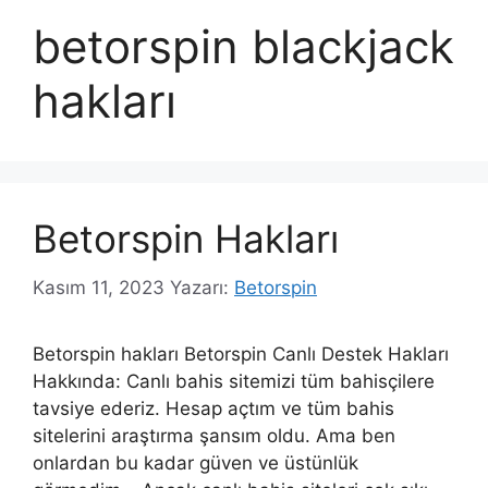
betorspin blackjack
hakları
Betorspin Hakları
Kasım 11, 2023
Yazarı:
Betorspin
Betorspin hakları Betorspin Canlı Destek Hakları
Hakkında: Canlı bahis sitemizi tüm bahisçilere
tavsiye ederiz. Hesap açtım ve tüm bahis
sitelerini araştırma şansım oldu. Ama ben
onlardan bu kadar güven ve üstünlük