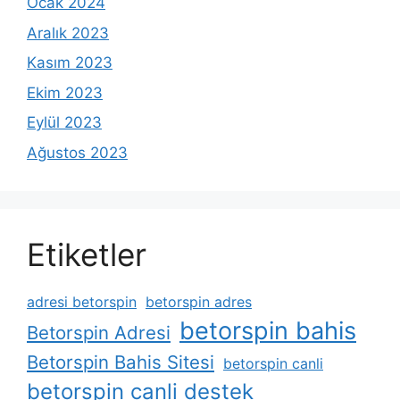
Ocak 2024
Aralık 2023
Kasım 2023
Ekim 2023
Eylül 2023
Ağustos 2023
Etiketler
adresi betorspin
betorspin adres
betorspin bahis
Betorspin Adresi
Betorspin Bahis Sitesi
betorspin canli
betorspin canli destek