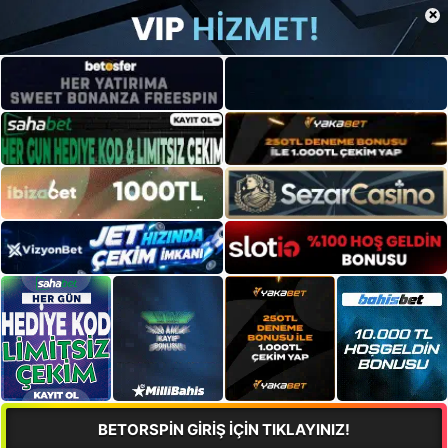
×
BETORSPİN GİRİŞ İÇİN TIKLAYINIZ!