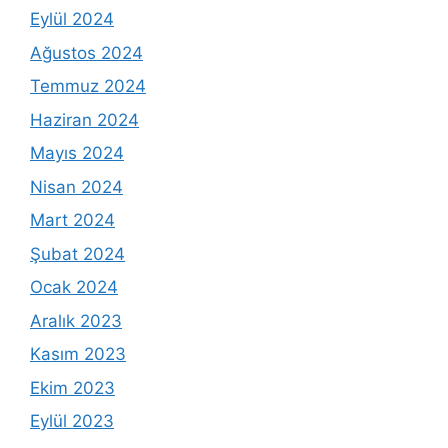
Eylül 2024
Ağustos 2024
Temmuz 2024
Haziran 2024
Mayıs 2024
Nisan 2024
Mart 2024
Şubat 2024
Ocak 2024
Aralık 2023
Kasım 2023
Ekim 2023
Eylül 2023