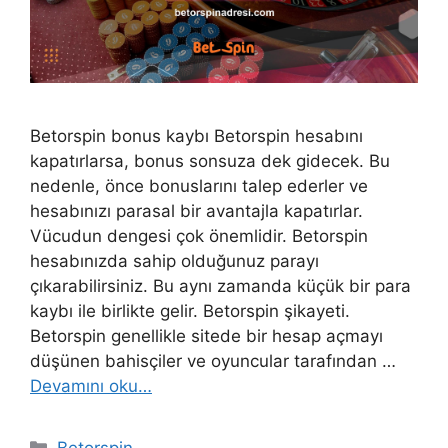
Betorspin bonus kaybı Betorspin hesabını
kapatırlarsa, bonus sonsuza dek gidecek. Bu
nedenle, önce bonuslarını talep ederler ve
hesabınızı parasal bir avantajla kapatırlar.
Vücudun dengesi çok önemlidir. Betorspin
hesabınızda sahip olduğunuz parayı
çıkarabilirsiniz. Bu aynı zamanda küçük bir para
kaybı ile birlikte gelir. Betorspin şikayeti.
Betorspin genellikle sitede bir hesap açmayı
düşünen bahisçiler ve oyuncular tarafından …
Devamını oku…
Kategoriler
Betorspin