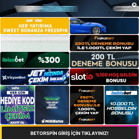
×
BETORSPİN GİRİŞ İÇİN TIKLAYINIZ!