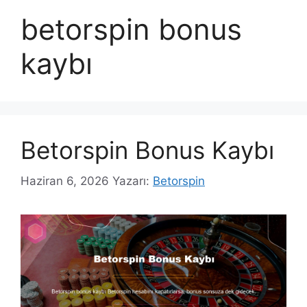
betorspin bonus
kaybı
Betorspin Bonus Kaybı
Haziran 6, 2026
Yazarı:
Betorspin