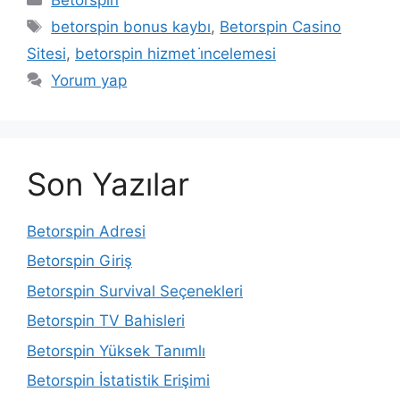
Etiketler
betorspin bonus kaybı
,
Betorspin Casino
Sitesi
,
betorspin hizmet i̇ncelemesi
Yorum yap
Son Yazılar
Betorspin Adresi
Betorspin Giriş
Betorspin Survival Seçenekleri
Betorspin TV Bahisleri
Betorspin Yüksek Tanımlı
Betorspin İstatistik Erişimi