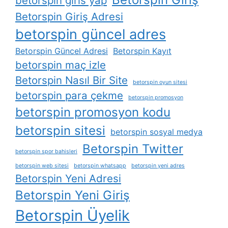
betorspin giris yap
Betorspin Giriş Adresi
betorspin güncel adres
Betorspin Güncel Adresi
Betorspin Kayıt
betorspin maç izle
Betorspin Nasıl Bir Site
betorspin oyun sitesi
betorspin para çekme
betorspin promosyon
betorspin promosyon kodu
betorspin sitesi
betorspin sosyal medya
Betorspin Twitter
betorspin spor bahisleri
betorspin web sitesi
betorspin whatsapp
betorspin yeni adres
Betorspin Yeni Adresi
Betorspin Yeni Giriş
Betorspin Üyelik