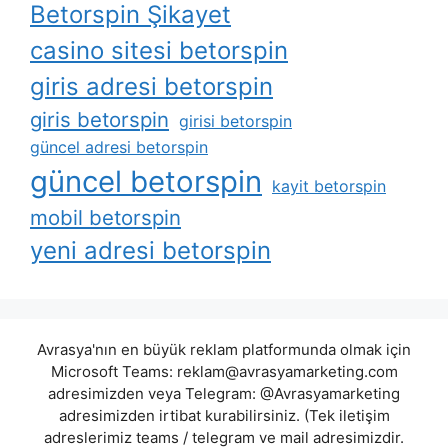
Betorspin Şikayet
casino sitesi betorspin
giris adresi betorspin
giris betorspin
girisi betorspin
güncel adresi betorspin
güncel betorspin
kayit betorspin
mobil betorspin
yeni adresi betorspin
Avrasya'nın en büyük reklam platformunda olmak için
Microsoft Teams:
reklam@avrasyamarketing.com
adresimizden veya Telegram: @Avrasyamarketing
adresimizden irtibat kurabilirsiniz. (Tek iletişim
adreslerimiz teams / telegram ve mail adresimizdir.