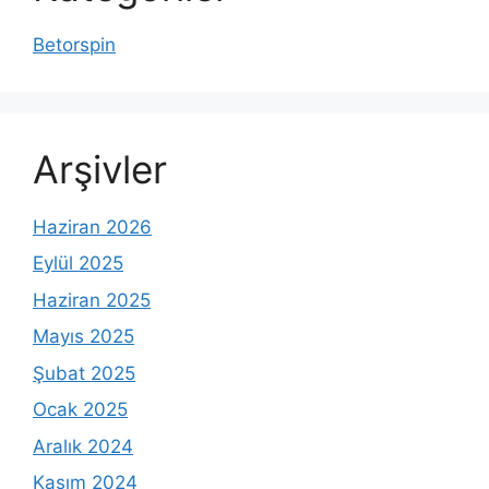
Betorspin
Arşivler
Haziran 2026
Eylül 2025
Haziran 2025
Mayıs 2025
Şubat 2025
Ocak 2025
Aralık 2024
Kasım 2024