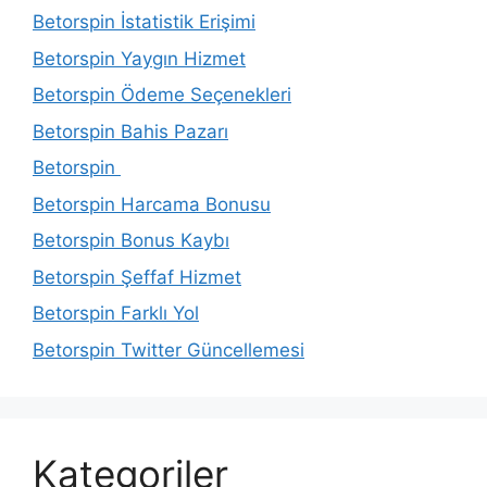
Betorspin İstatistik Erişimi
Betorspin Yaygın Hizmet
Betorspin Ödeme Seçenekleri
Betorspin Bahis Pazarı
Betorspin
Betorspin Harcama Bonusu
Betorspin Bonus Kaybı
Betorspin Şeffaf Hizmet
Betorspin Farklı Yol
Betorspin Twitter Güncellemesi
Kategoriler