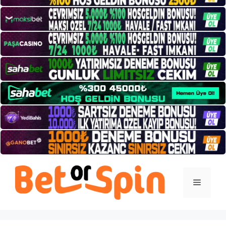
İçeriğe
atla
Menü