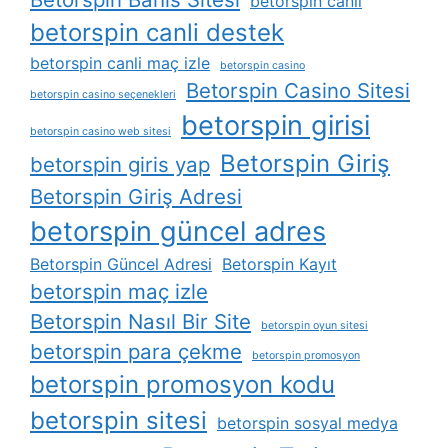
betorspin canli
betorspin canli destek
betorspin canli maç izle
betorspin casino
Betorspin Casino Sitesi
betorspin casino seçenekleri
betorspin girisi
betorspin casino web sitesi
Betorspin Giriş
betorspin giris yap
Betorspin Giriş Adresi
betorspin güncel adres
Betorspin Güncel Adresi
Betorspin Kayıt
betorspin maç izle
Betorspin Nasıl Bir Site
betorspin oyun sitesi
betorspin para çekme
betorspin promosyon
betorspin promosyon kodu
betorspin sitesi
betorspin sosyal medya