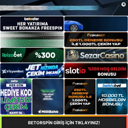
×
BETORSPİN GİRİŞ İÇİN TIKLAYINIZ!