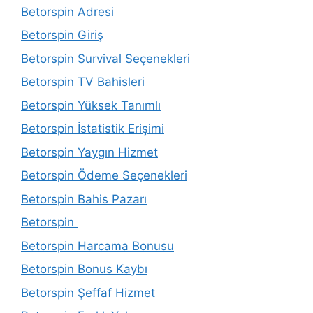
Betorspin Adresi
Betorspin Giriş
Betorspin Survival Seçenekleri
Betorspin TV Bahisleri
Betorspin Yüksek Tanımlı
Betorspin İstatistik Erişimi
Betorspin Yaygın Hizmet
Betorspin Ödeme Seçenekleri
Betorspin Bahis Pazarı
Betorspin
Betorspin Harcama Bonusu
Betorspin Bonus Kaybı
Betorspin Şeffaf Hizmet