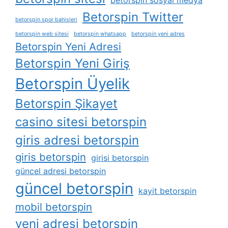
Betorspin Twitter
betorspin spor bahisleri
betorspin web sitesi
betorspin whatsapp
betorspin yeni adres
Betorspin Yeni Adresi
Betorspin Yeni Giriş
Betorspin Üyelik
Betorspin Şikayet
casino sitesi betorspin
giris adresi betorspin
giris betorspin
girisi betorspin
güncel adresi betorspin
güncel betorspin
kayit betorspin
mobil betorspin
yeni adresi betorspin