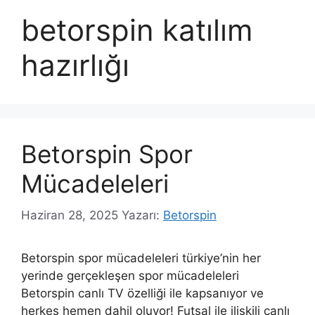
betorspin katılım
hazırlığı
Betorspin Spor
Mücadeleleri
Haziran 28, 2025
Yazarı:
Betorspin
Betorspin spor mücadeleleri türkiye’nin her
yerinde gerçekleşen spor mücadeleleri
Betorspin canlı TV özelliği ile kapsanıyor ve
herkes hemen dahil oluyor! Futsal ile ilişkili canlı