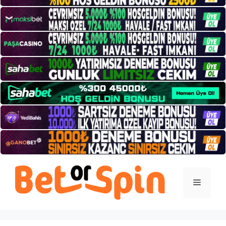
İçeriğe
atla
Menü