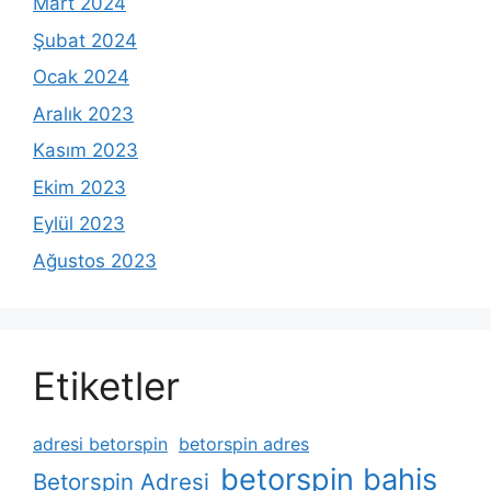
Mart 2024
Şubat 2024
Ocak 2024
Aralık 2023
Kasım 2023
Ekim 2023
Eylül 2023
Ağustos 2023
Etiketler
adresi betorspin
betorspin adres
betorspin bahis
Betorspin Adresi