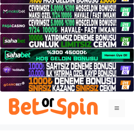
İçeriğe
atla
Menü