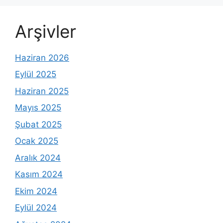
Arşivler
Haziran 2026
Eylül 2025
Haziran 2025
Mayıs 2025
Şubat 2025
Ocak 2025
Aralık 2024
Kasım 2024
Ekim 2024
Eylül 2024