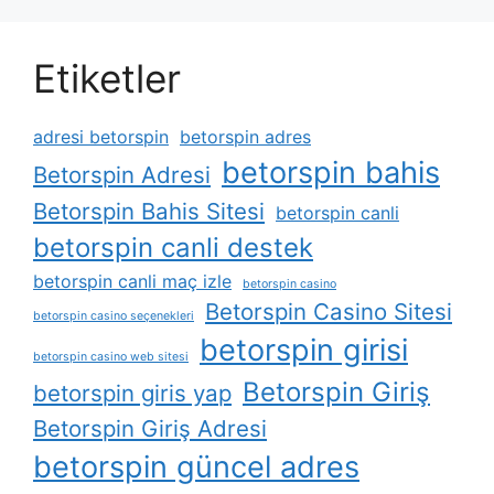
Etiketler
adresi betorspin
betorspin adres
betorspin bahis
Betorspin Adresi
Betorspin Bahis Sitesi
betorspin canli
betorspin canli destek
betorspin canli maç izle
betorspin casino
Betorspin Casino Sitesi
betorspin casino seçenekleri
betorspin girisi
betorspin casino web sitesi
Betorspin Giriş
betorspin giris yap
Betorspin Giriş Adresi
betorspin güncel adres