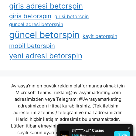
giris adresi betorspin
giris betorspin
girisi betorspin
güncel adresi betorspin
güncel betorspin
kayit betorspin
mobil betorspin
yeni adresi betorspin
Avrasya'nın en büyük reklam platformunda olmak için
Microsoft Teams:
reklam@avrasyamarketing.com
adresimizden veya Telegram: @Avrasyamarketing
adresimizden irtibat kurabilirsiniz. (Tek iletişim
adreslerimiz teams / telegram ve mail adresimizdir.
Harici hiçbir iletişim adresimiz bulunmamaktadır.
Lütfen itibar etmeyiniz.) Türkiye yasalarına göre 7258
sayılı kanun uyarınca yasa dışı bahis oynamanın