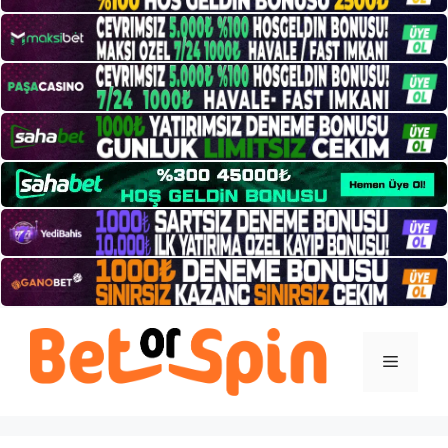
İçeriğe
atla
Menü