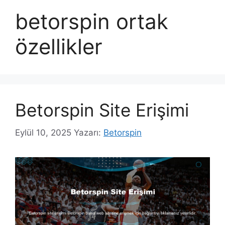
betorspin ortak
özellikler
Betorspin Site Erişimi
Eylül 10, 2025
Yazarı:
Betorspin