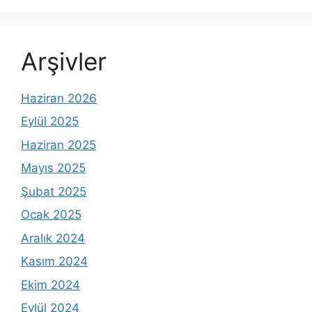
Arşivler
Haziran 2026
Eylül 2025
Haziran 2025
Mayıs 2025
Şubat 2025
Ocak 2025
Aralık 2024
Kasım 2024
Ekim 2024
Eylül 2024