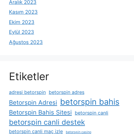
Aralık 2023
Kasım 2023
Ekim 2023
Eylül 2023
Ağustos 2023
Etiketler
adresi betorspin
betorspin adres
betorspin bahis
Betorspin Adresi
Betorspin Bahis Sitesi
betorspin canli
betorspin canli destek
betorspin canli maç izle
betorspin casino