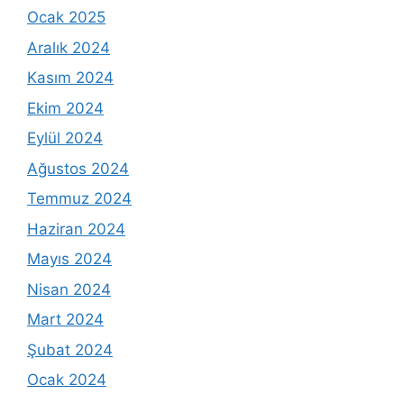
Ocak 2025
Aralık 2024
Kasım 2024
Ekim 2024
Eylül 2024
Ağustos 2024
Temmuz 2024
Haziran 2024
Mayıs 2024
Nisan 2024
Mart 2024
Şubat 2024
Ocak 2024