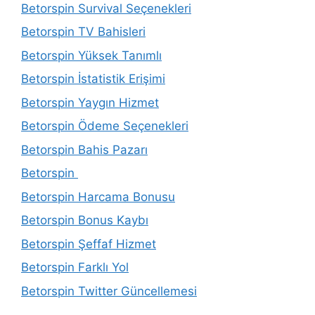
Betorspin Survival Seçenekleri
Betorspin TV Bahisleri
Betorspin Yüksek Tanımlı
Betorspin İstatistik Erişimi
Betorspin Yaygın Hizmet
Betorspin Ödeme Seçenekleri
Betorspin Bahis Pazarı
Betorspin
Betorspin Harcama Bonusu
Betorspin Bonus Kaybı
Betorspin Şeffaf Hizmet
Betorspin Farklı Yol
Betorspin Twitter Güncellemesi