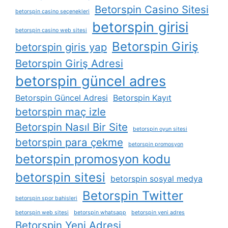
Betorspin Casino Sitesi
betorspin casino seçenekleri
betorspin girisi
betorspin casino web sitesi
Betorspin Giriş
betorspin giris yap
Betorspin Giriş Adresi
betorspin güncel adres
Betorspin Güncel Adresi
Betorspin Kayıt
betorspin maç izle
Betorspin Nasıl Bir Site
betorspin oyun sitesi
betorspin para çekme
betorspin promosyon
betorspin promosyon kodu
betorspin sitesi
betorspin sosyal medya
Betorspin Twitter
betorspin spor bahisleri
betorspin web sitesi
betorspin whatsapp
betorspin yeni adres
Betorspin Yeni Adresi