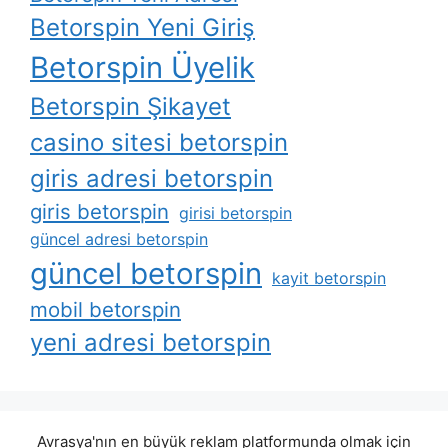
Betorspin Yeni Giriş
Betorspin Üyelik
Betorspin Şikayet
casino sitesi betorspin
giris adresi betorspin
giris betorspin
girisi betorspin
güncel adresi betorspin
güncel betorspin
kayit betorspin
mobil betorspin
yeni adresi betorspin
Avrasya'nın en büyük reklam platformunda olmak için