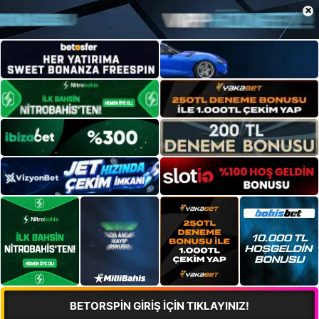
×
BETORSPİN GİRİŞ İÇİN TIKLAYINIZ!