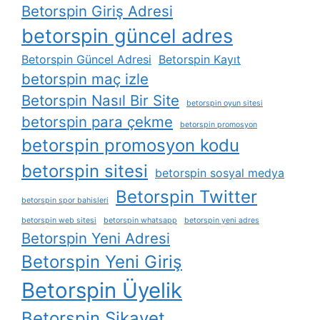
Betorspin Giriş Adresi
betorspin güncel adres
Betorspin Güncel Adresi
Betorspin Kayıt
betorspin maç izle
Betorspin Nasıl Bir Site
betorspin oyun sitesi
betorspin para çekme
betorspin promosyon
betorspin promosyon kodu
betorspin sitesi
betorspin sosyal medya
Betorspin Twitter
betorspin spor bahisleri
betorspin web sitesi
betorspin whatsapp
betorspin yeni adres
Betorspin Yeni Adresi
Betorspin Yeni Giriş
Betorspin Üyelik
Betorspin Şikayet