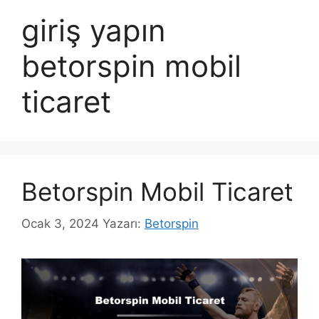
giriş yapın
betorspin mobil
ticaret
Betorspin Mobil Ticaret
Ocak 3, 2024
Yazarı:
Betorspin